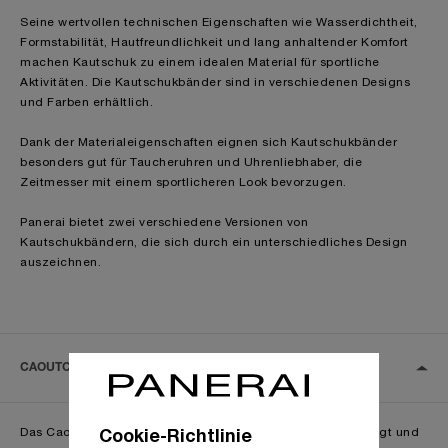
Seine wertvollen technischen Eigenschaften wie Wasserdichtheit,
Formstabilität, Hautfreundlichkeit und lang anhaltender Komfort
machen Kautschuk zu einem idealen Material für sportliche
Aktivitäten. Die Kautschukbänder sind in verschiedenen Designs
und Farben erhältlich.
Dank der Materialeigenschaften eignen sich Kautschukbänder
besonders gut für Taucheruhren und Uhrenliebhaber, die
Zeitmesser mit einem sportlicheren Look bevorzugen.
Panerai bietet zwei verschiedene Versionen von
Kautschukbändern, die sich durch ein unterschiedliches Design
auszeichnen.
CAOUTCHOUC LOGO
Cookie-Richtlinie
Das Caoutchouc Logo Armband ist aus Naturgummi gefertigt und