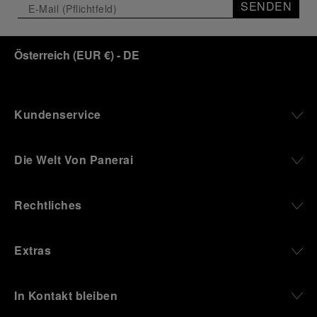
Klicken Sie auf „Alle zulassen“, um Ihr
SENDEN
Einverständnis für die Verwendung der oben
erwähnten Cookies zu geben.
Klicken Sie auf „Nur technische cookies
Österreich
(
EUR €
)
- DE
akzeptieren“, um Ihr Einverständnis zu
geben, dass nur technische Cookies
verwendet werden dürfen.
Kundenservice
Die Welt Von Panerai
Rechtliches
Extras
In Kontakt bleiben