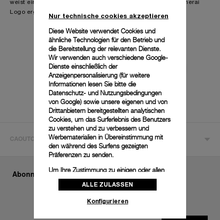
weist ein klares, schlichtes Design auf, das vom Officine Panerai
Logo ergänzt wird.
Nur technische cookies akzeptieren
Diese Website verwendet Cookies und
ähnliche Technologien für den Betrieb und
die Bereitstellung der relevanten Dienste.
Wir verwenden auch verschiedene Google-
Dienste einschließlich der
Anzeigenpersonalisierung (für weitere
Informationen lesen Sie bitte die
Datenschutz- und Nutzungsbedingungen
von Google
) sowie unsere eigenen und von
Drittanbietern bereitgestellten analytischen
Cookies, um das Surferlebnis des Benutzers
zu verstehen und zu verbessern und
Werbematerialien in Übereinstimmung mit
CAOUTCHOUC ACCORDEON
den während des Surfens gezeigten
Präferenzen zu senden.
Um Ihre Zustimmung zu einigen oder allen
Abonnieren Sie unseren Newsletter
Cookies zu ändern oder zu widerrufen,
ALLE ZULASSEN
klicken Sie auf „Konfigurieren“, oder lesen
Sie unsere
Cookie-Richtlinie
, um mehr zu
Konfigurieren
erfahren.