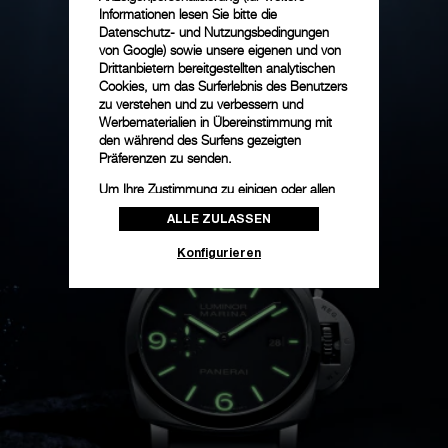
Informationen lesen Sie bitte die
Datenschutz- und Nutzungsbedingungen
von Google
) sowie unsere eigenen und von
Drittanbietern bereitgestellten analytischen
Cookies, um das Surferlebnis des Benutzers
zu verstehen und zu verbessern und
Werbematerialien in Übereinstimmung mit
den während des Surfens gezeigten
Präferenzen zu senden.
Um Ihre Zustimmung zu einigen oder allen
Cookies zu ändern oder zu widerrufen,
ALLE ZULASSEN
klicken Sie auf „Konfigurieren“, oder lesen
Sie unsere
Cookie-Richtlinie
, um mehr zu
Konfigurieren
erfahren.
Klicken Sie auf „Alle zulassen“, um Ihr
Einverständnis für die Verwendung der oben
erwähnten Cookies zu geben.
Klicken Sie auf „Nur technische cookies
akzeptieren“, um Ihr Einverständnis zu
geben, dass nur technische Cookies
verwendet werden dürfen.