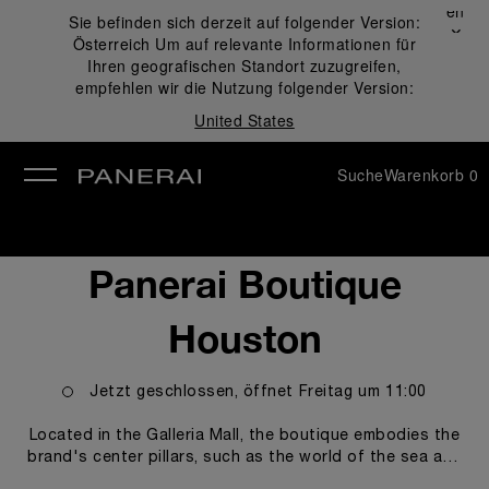
Schließen
Sie befinden sich derzeit auf folgender Version:
✕
Österreich
Um auf relevante Informationen für
ließen
Ihren geografischen Standort zuzugreifen,
empfehlen wir die Nutzung folgender Version:
United States
Suche
Warenkorb
0
Panerai Boutique
Houston
Jetzt geschlossen, öffnet
Freitag
um
11:00
Located in the Galleria Mall, the boutique embodies the
brand's center pillars, such as the world of the sea and
the technicity and innovations empowering our Modern