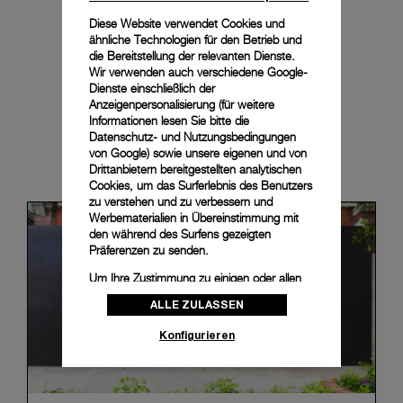
Diese Website verwendet Cookies und
ähnliche Technologien für den Betrieb und
die Bereitstellung der relevanten Dienste.
Wir verwenden auch verschiedene Google-
Dienste einschließlich der
Anzeigenpersonalisierung (für weitere
Informationen lesen Sie bitte die
Datenschutz- und Nutzungsbedingungen
von Google
) sowie unsere eigenen und von
News & Events
Drittanbietern bereitgestellten analytischen
Cookies, um das Surferlebnis des Benutzers
zu verstehen und zu verbessern und
Werbematerialien in Übereinstimmung mit
den während des Surfens gezeigten
Präferenzen zu senden.
Um Ihre Zustimmung zu einigen oder allen
Cookies zu ändern oder zu widerrufen,
ALLE ZULASSEN
klicken Sie auf „Konfigurieren“, oder lesen
Sie unsere
Cookie-Richtlinie
, um mehr zu
Konfigurieren
erfahren.
Klicken Sie auf „Alle zulassen“, um Ihr
Einverständnis für die Verwendung der oben