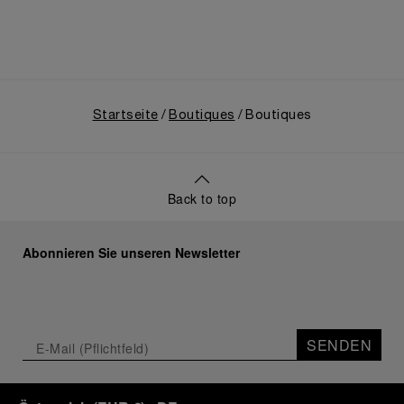
von der italienischen Marine genutzten Innovationen
erstmals einem breiteren Publikum zugänglich
machte. Darüber hinaus beleuchtete die Ausstellung
den Aufstieg Panerais nach der Übernahme durch
die Richemont-Gruppe im Jahr 1997.
Startseite
Boutiques
Boutiques
Back to top
Abonnieren Sie unseren Newsletter
SENDEN