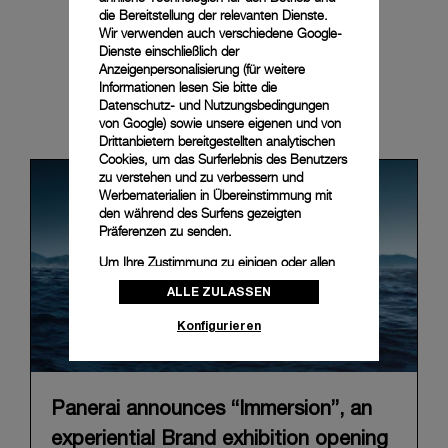
die Bereitstellung der relevanten Dienste.
Wir verwenden auch verschiedene Google-
Dienste einschließlich der
Anzeigenpersonalisierung (für weitere
Informationen lesen Sie bitte die
Datenschutz- und Nutzungsbedingungen
News & Events
von Google
) sowie unsere eigenen und von
Drittanbietern bereitgestellten analytischen
Cookies, um das Surferlebnis des Benutzers
zu verstehen und zu verbessern und
Werbematerialien in Übereinstimmung mit
den während des Surfens gezeigten
Präferenzen zu senden.
Um Ihre Zustimmung zu einigen oder allen
Cookies zu ändern oder zu widerrufen,
ALLE ZULASSEN
klicken Sie auf „Konfigurieren“, oder lesen
Sie unsere
Cookie-Richtlinie
, um mehr zu
Konfigurieren
erfahren.
Klicken Sie auf „Alle zulassen“, um Ihr
Einverständnis für die Verwendung der oben
erwähnten Cookies zu geben.
Panerai announces “Immersion”, an
Klicken Sie auf „Nur technische cookies
experiential Brand exhibition opening