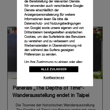
die Bereitstellung der relevanten Dienste.
Wir verwenden auch verschiedene Google-
Dienste einschließlich der
News & Events
Anzeigenpersonalisierung (für weitere
Informationen lesen Sie bitte die
Datenschutz- und Nutzungsbedingungen
von Google
) sowie unsere eigenen und von
Drittanbietern bereitgestellten analytischen
Cookies, um das Surferlebnis des Benutzers
zu verstehen und zu verbessern und
Werbematerialien in Übereinstimmung mit
den während des Surfens gezeigten
Präferenzen zu senden.
Um Ihre Zustimmung zu einigen oder allen
Cookies zu ändern oder zu widerrufen,
ALLE ZULASSEN
klicken Sie auf „Konfigurieren“, oder lesen
Sie unsere
Cookie-Richtlinie
, um mehr zu
Konfigurieren
erfahren.
Klicken Sie auf „Alle zulassen“, um Ihr
Panerais „The Depths of Time“-
Einverständnis für die Verwendung der oben
Wanderausstellung endet in Taipei
erwähnten Cookies zu geben.
Klicken Sie auf „Nur technische cookies
Die Tournee der historischen Wanderausstellung
akzeptieren“, um Ihr Einverständnis zu