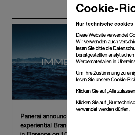
Cookie-Ric
Nur technische cookies
Diese Website verwendet Cook
Wir verwenden auch verschie
lesen Sie bitte die
Datenschu
bereitgestellten analytisch
Werbematerialien in Überei
Um Ihre Zustimmung zu einige
lesen Sie unsere
Cookie-Rich
Klicken Sie auf „Alle zulass
Klicken Sie auf „Nur technis
verwendet werden dürfen.
Panerai announces “Immersion”, an
experiential Brand exhibition opening