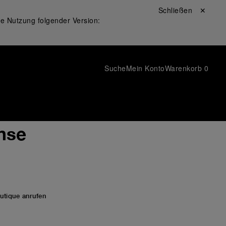
Schließen ✕
ie Nutzung folgender Version:
Suche
Mein Konto
Warenkorb
0
ense
utique anrufen