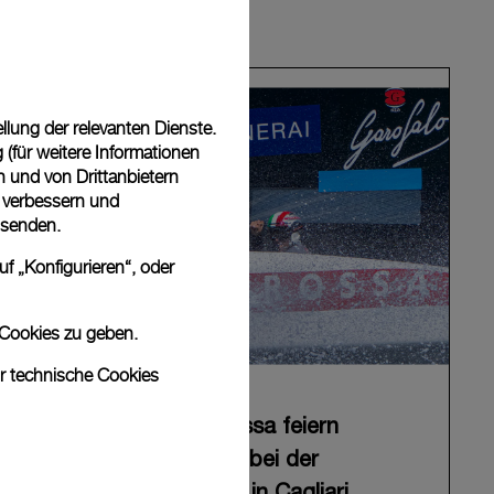
lung der relevanten Dienste.
(für weitere Informationen
n und von Drittanbietern
u verbessern und
 senden.
f „Konfigurieren“, oder
 Cookies zu geben.
ur technische Cookies
Panerai und Luna Rossa feiern
erfolgreichen Auftakt bei der