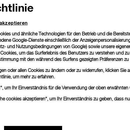
htlinie
 akzeptieren
ies und ähnliche Technologien für den Betrieb und die Bereitstel
dene Google-Dienste einschließlich der Anzeigenpersonalisierung 
tz- und Nutzungsbedingungen von Google
) sowie unsere eigene
en Cookies, um das Surferlebnis des Benutzers zu verstehen und z
nstimmung mit den während des Surfens gezeigten Präferenzen zu
n oder allen Cookies zu ändern oder zu widerrufen, klicken Sie au
tlinie
, um mehr zu erfahren.
en“, um Ihr Einverständnis für die Verwendung der oben erwähnten
che cookies akzeptieren“, um Ihr Einverständnis zu geben, dass n
Panerais „The Depths of Time“-
Wanderausstellung endet in Taipei