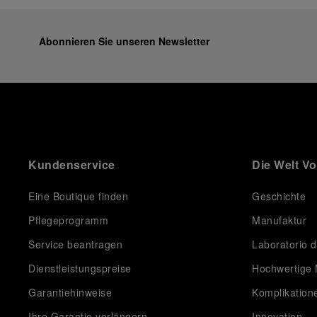
equipment for contemporary adventures.”
Ten years after the acclaimed ‘Dive Into Time’
exhibition at the Museo Marino Marini in 2016,
Abonnieren Sie unseren Newsletter
Panerai returns to this Florentine landmark to unveil a
new look at its legendary history.
Renowned for its blend of historical architecture and
contemporary artistic expression, Museo Marino
Marini will once again host Panerai in its crypt, a
fitting backdrop for the brand’s journey through time
and ocean depths.
Kundenservice
Die Welt V
Depicting a modern portrait of the brand’s spirit, the
exhibition offers a pivotal introduction to the origins
of the Family business that would become an icon of
Eine Boutique finden
Geschichte
21st century watchmaking. Visitors will discover how,
Pflegeprogramm
Manufaktur
here in Florence from 1860, the Panerai family
developed across generations two parallel
Service beantragen
Laboratorio d
businesses: the boutique “Orologeria Svizzera”, a
point of reference for watchmaking culture in the
Dienstleistungspreise
Hochwertige 
city, and the “G.Panerai & Figlio” Company, where
Garantiehinweise
Komplikation
professional instruments were created for the Italian
Navy. From this partnership, a method shaped by real
Ihre Garantie verlängern
Innovation