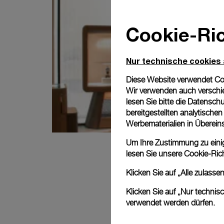
Cookie-Ric
Nur technische cookies
Diese Website verwendet Cook
Wir verwenden auch verschie
lesen Sie bitte die
Datenschu
bereitgestellten analytisch
Werbematerialien in Überei
Um Ihre Zustimmung zu einige
lesen Sie unsere
Cookie-Rich
Klicken Sie auf „Alle zulass
Klicken Sie auf „Nur technis
verwendet werden dürfen.