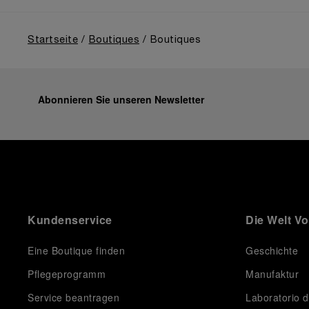
machte. Darüber hinaus beleuchtete die Ausstellung
den Aufstieg Panerais nach der Übernahme durch die
Richemont-Gruppe im Jahr 1997.
Startseite
Boutiques
Boutiques
Abonnieren Sie unseren Newsletter
Kundenservice
Die Welt V
Eine Boutique finden
Geschichte
Pflegeprogramm
Manufaktur
Service beantragen
Laboratorio d