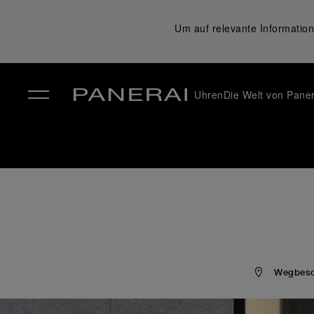
Um auf relevante Information
Uhren
Die Welt von Paner
✕
Wegbesch