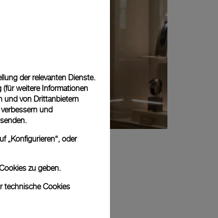
lung der relevanten Dienste.
(für weitere Informationen
n und von Drittanbietern
u verbessern und
 senden.
f „Konfigurieren“, oder
 Cookies zu geben.
ur technische Cookies