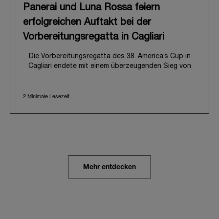
Panerai und Luna Rossa feiern
erfolgreichen Auftakt bei der
Vorbereitungsregatta in Cagliari
Die Vorbereitungsregatta des 38. America’s Cup in
Cagliari endete mit einem überzeugenden Sieg von
Luna Rossa, gleichbedeutend mit einem
vielversprechenden Auftakt auf dem Weg nach
2 Minimale Lesezeit
Neapel 2027. Dieses spannende Event läutete
zugleich den offiziellen Start der gemeinsamen Reise
von Panerai und dem Team Luna Rossa ein, die ganz
im Zeichen von Leistung, Innovation und Ausdauer im
professionellen Segelsport steht.
Vom 21. bis 24. Mai 2026 bot die eindrucksvolle
Bucht von Cagliari die Kulisse für die erste Regatta
der neuen America’s Cup-Kampagne. Bei diesem
Mehr entdecken
wichtigen ersten Etappenziel auf dem Weg nach
Neapel lieferten sich acht identisch konfigurierte
AC40-Yachten packende Flottenrennen, die
schließlich in einem entscheidenden Match Race
ihren Höhepunkt fanden. Das erfahrene Team von