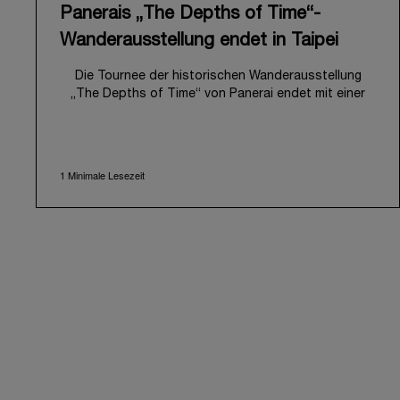
Panerais „The Depths of Time“-
Wanderausstellung endet in Taipei
Die Tournee der historischen Wanderausstellung
„The Depths of Time“ von Panerai endet mit einer
Station in Taipeh, Taiwan. Vom 12. bis 15. Juni 2026
war die Ausstellung im historischen Huashan 1914
Creative Park für die Öffentlichkeit zugänglich. Dieser
symbolträchtige Ort mit seiner über hundertjährigen
1 Minimale Lesezeit
Geschichte bot eine eindrucksvolle Kulisse und
verband auf harmonische Weise lokales Kulturerbe
mit der facettenreichen Geschichte von Panerai.
Die Ausstellung lud Besucher zu einer immersiven
Reise durch das einzigartige Erbe der Maison ein, auf
der sie die Entwicklung der Marke seit den frühen
1910ern nachzeichnete. Im Mittelpunkt standen die
wichtigsten Meilensteine der
Unternehmensgeschichte, darunter die öffentliche
Präsentation der ersten Luminor Kollektion für zivile
Kunden im Jahr 1993, mit der Panerai seine einst von
der italienischen Marine genutzten Innovationen
erstmals einem breiteren Publikum zugänglich