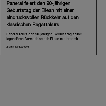
Panerai feiert den 90-jährigen
Geburtstag der Eilean mit einer
eindrucksvollen Rückkehr auf den
klassischen Regattakurs
Panerai feiert den 90-jährigen Geburtstag seiner
legendären Bermudaketsch Eilean mit ihrer mit
Spannung erwarteten Rückkehr auf den klassischen
2 Minimale Lesezeit
Regattakurs. Die Eilean wurde 1936 von der
renommierten schottischen Werft Fife of Fairlie
entworfen und gebaut und 2006 in stark
beschädigtem Zustand auf Antigua wiederentdeckt.
Panerai erkannte das Potenzial der Yacht und
begann ein ambitioniertes Restaurierungsprojekt,
bevor sie 2009 wieder zu Wasser gelassen wurde.
Ihr Comeback nach dem letzten Auftritt im Jahr 2018
unterstreicht Panerais langjähriges Engagement in
der Welt des Segelsports. Eine Geschichte, die im
Jahr 2000 mit dem Sponsoring der Laureus Regatta
Panerai Trophy in Monaco begann und 2005 mit der