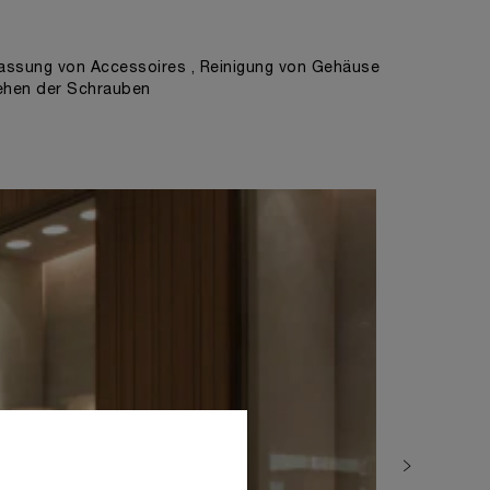
ssung von Accessoires , Reinigung von Gehäuse
ehen der Schrauben