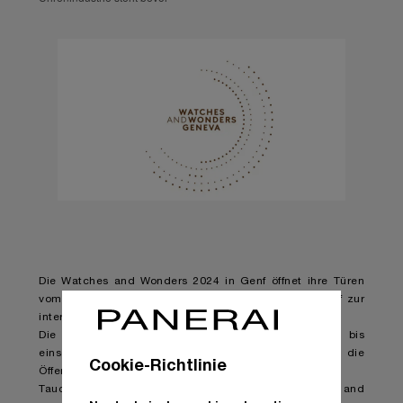
Die Watches and Wonders 2024 in Genf öffnet ihre Türen
vom 9. bis 15. April 2024. Eine Woche lang wird Genf zur
internationalen Hauptstadt der Uhrenbranche.
Die Messe ist zwischen Samstag, dem 13., bis
einschließlich Montag, dem 15., drei Tage lang für die
Cookie-Richtlinie
Öffentlichkeit zugänglich.
Tauchen Sie während der Besuchertage der Watches and