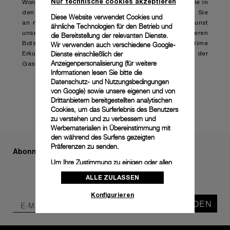
Nur technische cookies akzeptieren
Wonders in das Universum von Panerai ein. Kommen Sie in
den Genuss einer privaten Entdeckungstour, nehmen Sie
Diese Website verwendet Cookies und
an multisensorischen Events teil, um die Handwerkskunst
ähnliche Technologien für den Betrieb und
unserer Uhren hautnah zu erleben, und treffen Sie unseren
die Bereitstellung der relevanten Dienste.
Botschafter, den legendären Mike Horn. Eine intime
Wir verwenden auch verschiedene Google-
Dienste einschließlich der
Erkundung von Innovation und Tradition im Zeichen der
Anzeigenpersonalisierung (für weitere
Gastfreundschaft von Panerai.
Informationen lesen Sie bitte die
Datenschutz- und Nutzungsbedingungen
ABONNIEREN
MEHR
von Google
) sowie unsere eigenen und von
Drittanbietern bereitgestellten analytischen
Cookies, um das Surferlebnis des Benutzers
zu verstehen und zu verbessern und
Werbematerialien in Übereinstimmung mit
den während des Surfens gezeigten
Präferenzen zu senden.
Abonnieren Sie unseren Newsletter
Um Ihre Zustimmung zu einigen oder allen
Cookies zu ändern oder zu widerrufen,
ALLE ZULASSEN
klicken Sie auf „Konfigurieren“, oder lesen
Sie unsere
Cookie-Richtlinie
, um mehr zu
Konfigurieren
erfahren.
SENDEN
Klicken Sie auf „Alle zulassen“, um Ihr
Einverständnis für die Verwendung der oben