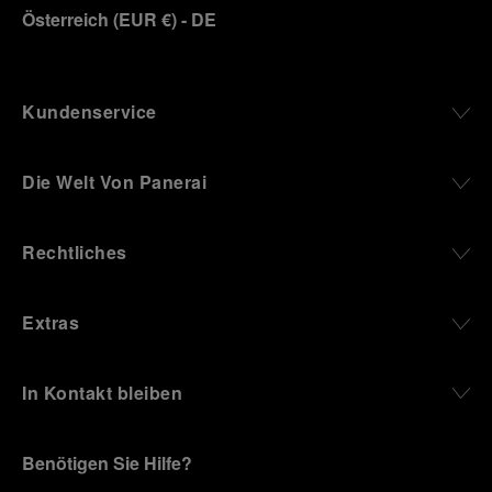
erwähnten Cookies zu geben.
Österreich
(
EUR €
)
- DE
Klicken Sie auf „Nur technische cookies
akzeptieren“, um Ihr Einverständnis zu
geben, dass nur technische Cookies
verwendet werden dürfen.
Kundenservice
Die Welt Von Panerai
Rechtliches
Extras
In Kontakt bleiben
Benötigen Sie Hilfe?