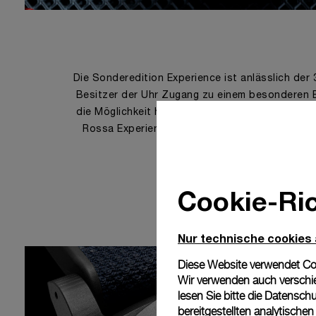
Die Sonderedition Experience ist anlässlich der
Besitzer der Uhr Zugang zu einem besonderen Ev
die Möglichkeit haben, an verschiedenen Aktiv
Rossa Experience erhält außerdem ein NFT, das 
Informationen über die Uhr
Cookie-Ric
Nur technische cookies
Diese Website verwendet Cook
Wir verwenden auch verschie
lesen Sie bitte die
Datenschu
bereitgestellten analytisch