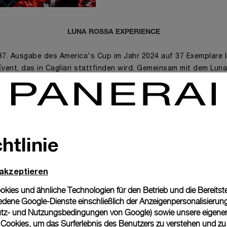
LUNA ROSSA EXPERIENCE
 37. Ausgabe des America's Cup im Jahr 2024 auf 37 Exemplare l
ent, das in Cagliari stattfinden wird. Gemeinsam mit dem Luna
itäten und Workshops rund um die Welt des Segelns und des Mee
Informationen zur Unterstützung seiner Teilnahme enthält, wie 
, ein Garantieheft und schließlich ein speziell vom Panerai Stu
htlinie
 akzeptieren
ies und ähnliche Technologien für den Betrieb und die Bereitstel
dene Google-Dienste einschließlich der Anzeigenpersonalisierung 
tz- und Nutzungsbedingungen von Google
) sowie unsere eigene
en Cookies, um das Surferlebnis des Benutzers zu verstehen und z