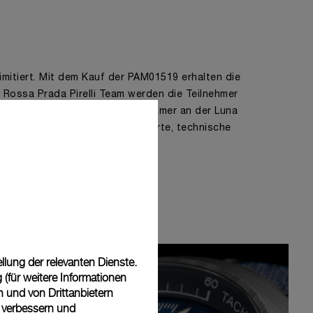
imitiert. Mit dem Kauf der PAM01519 erhalten die
 Rossa Prada Pirelli Team werden die Teilnehmer
res teilzunehmen. Jeder Teilnehmer an der Luna
z. B. eine spezielle Trainingskarte, technische
dio geschaffenes Kunstwerk.
lung der relevanten Dienste.
(für weitere Informationen
n und von Drittanbietern
u verbessern und