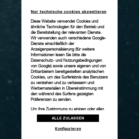
Nur technische cookies akzeptieren
Diese Website verwendet Cookies und
ähnliche Technologien für den Betrieb und
die Bereitstellung der relevanten Dienste.
Wir verwenden auch verschiedene Google-
Dienste einschließlich der
Anzeigenpersonalisierung (für weitere
Informationen lesen Sie bitte die
Datenschutz- und Nutzungsbedingungen
von Google
) sowie unsere eigenen und von
Drittanbietern bereitgestellten analytischen
Cookies, um das Surferlebnis des Benutzers
zu verstehen und zu verbessern und
Werbematerialien in Übereinstimmung mit
den während des Surfens gezeigten
Präferenzen zu senden.
Um Ihre Zustimmung zu einigen oder allen
Cookies zu ändern oder zu widerrufen,
ALLE ZULASSEN
klicken Sie auf „Konfigurieren“, oder lesen
Sie unsere
Cookie-Richtlinie
, um mehr zu
Konfigurieren
erfahren.
Unmute
Remaining