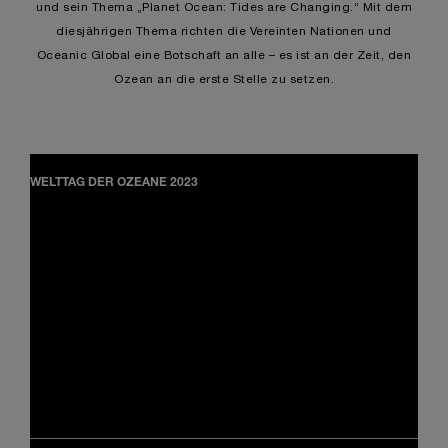
und sein Thema „Planet Ocean: Tides are Changing.“ Mit dem
diesjährigen Thema richten die Vereinten Nationen und
Oceanic Global eine Botschaft an alle – es ist an der Zeit, den
Ozean an die erste Stelle zu setzen.
WELTTAG DER OZEANE 2023
Der 8. Juni ist seit 2008 der internationale Welttag der Ozeane.
Der für alle Lebensformen unverzichtbare Ozean ist durch
menschliche Aktivitäten und den Klimawandel zunehmend
gefährdet. Im Jahr 2023 schloss sich Panerai der Oceanic
Global an, um auf die Dringlichkeit dieses globalen Problems
aufmerksam zu machen. Der Welttag der Ozeane 2023 steht
unter dem Motto „Planet Ozean“ und soll eine neue Welle der
Begeisterung für den Schutz unseres blauen Planeten
auslösen.