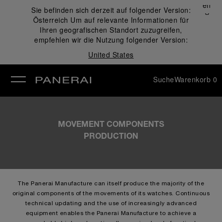
Schließen
Sie befinden sich derzeit auf folgender Version:
✕
Österreich
Um auf relevante Informationen für
ließen
Ihren geografischen Standort zuzugreifen,
empfehlen wir die Nutzung folgender Version:
United States
Suche
Warenkorb
0
MOVEMENT COMPONENTS
PRODUCTION
The Panerai Manufacture can itself produce the majority of the
original components of the movements of its watches. Continuous
technical updating and the use of increasingly advanced
equipment enables the Panerai Manufacture to achieve a