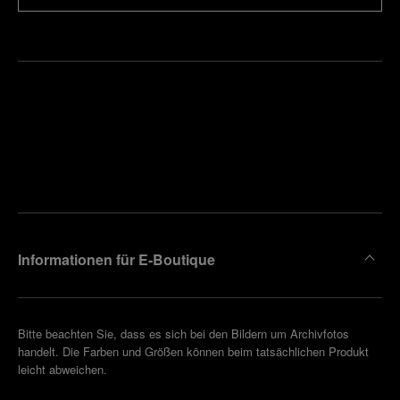
Finden
Sie die
Einen
Boutique
Termin
reinbaren
in Ihrer
Nähe
Informationen für E-Boutique
Bitte beachten Sie, dass es sich bei den Bildern um Archivfotos
handelt. Die Farben und Größen können beim tatsächlichen Produkt
leicht abweichen.