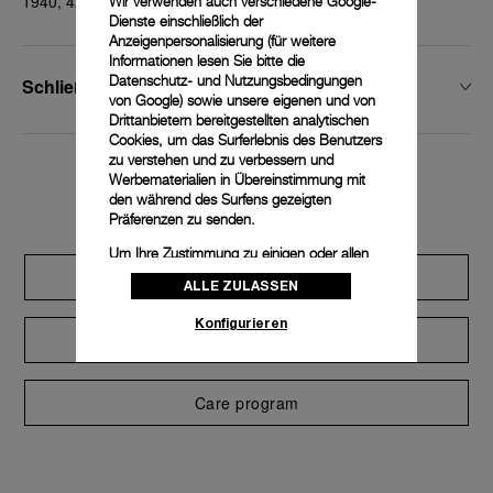
1940, 42 mm
Wir verwenden auch verschiedene Google-
Dienste einschließlich der
Anzeigenpersonalisierung (für weitere
Informationen lesen Sie bitte die
Datenschutz- und Nutzungsbedingungen
Schließenbreite
von Google
) sowie unsere eigenen und von
Drittanbietern bereitgestellten analytischen
Cookies, um das Surferlebnis des Benutzers
zu verstehen und zu verbessern und
Werbematerialien in Übereinstimmung mit
Exclusive services
den während des Surfens gezeigten
Präferenzen zu senden.
Um Ihre Zustimmung zu einigen oder allen
Cookies zu ändern oder zu widerrufen,
Extend warranty
ALLE ZULASSEN
klicken Sie auf „Konfigurieren“, oder lesen
Sie unsere
Cookie-Richtlinie
, um mehr zu
Konfigurieren
erfahren.
Request a service
Klicken Sie auf „Alle zulassen“, um Ihr
Einverständnis für die Verwendung der oben
Care program
erwähnten Cookies zu geben.
Klicken Sie auf „Nur technische cookies
akzeptieren“, um Ihr Einverständnis zu
geben, dass nur technische Cookies