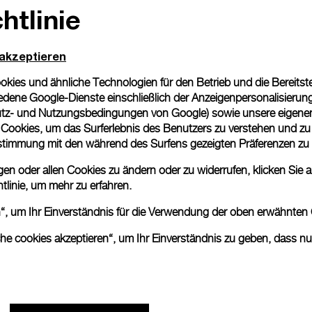
htlinie
 akzeptieren
ies und ähnliche Technologien für den Betrieb und die Bereitstel
dene Google-Dienste einschließlich der Anzeigenpersonalisierung 
tique
tz- und Nutzungsbedingungen von Google
) sowie unsere eigene
ns)
en Cookies, um das Surferlebnis des Benutzers zu verstehen und z
nstimmung mit den während des Surfens gezeigten Präferenzen zu
n oder allen Cookies zu ändern oder zu widerrufen, klicken Sie au
tlinie
, um mehr zu erfahren.
en“, um Ihr Einverständnis für die Verwendung der oben erwähnten
che cookies akzeptieren“, um Ihr Einverständnis zu geben, dass n
tique
Back to top