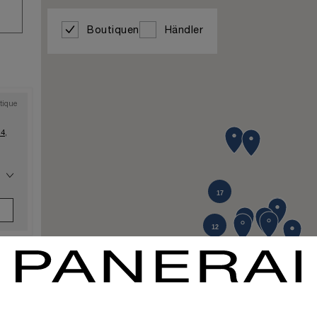
Boutiquen
Händler
tique
4,
17
10
12
tique