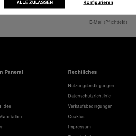
ALLE ZULASSEN
Konfigurieren
tique
on Panerai
Rechtliches
Nutzungsbedingungen
Datenschutzrichtlinie
i Idee
Verkaufsbedingungen
tique
Materialien
Cookies
en
Impressum
D5,