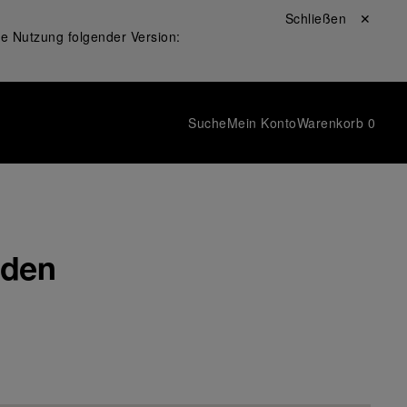
Schließen ✕
ie Nutzung folgender Version:
Suche
Mein Konto
Warenkorb
0
nden