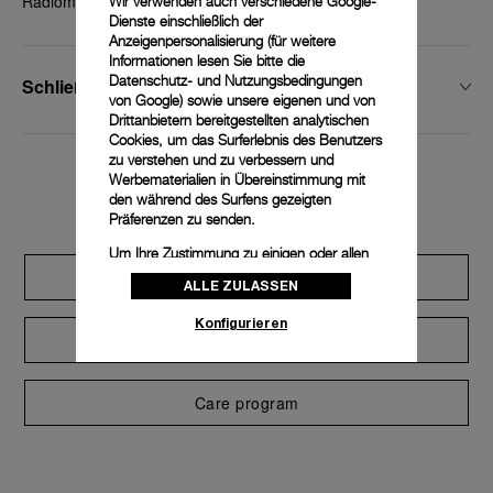
Radiomir 1940, 45 - 47 mm
Wir verwenden auch verschiedene Google-
Dienste einschließlich der
Anzeigenpersonalisierung (für weitere
Informationen lesen Sie bitte die
Datenschutz- und Nutzungsbedingungen
Schließenbreite
von Google
) sowie unsere eigenen und von
Drittanbietern bereitgestellten analytischen
Cookies, um das Surferlebnis des Benutzers
zu verstehen und zu verbessern und
Werbematerialien in Übereinstimmung mit
Exclusive services
den während des Surfens gezeigten
Präferenzen zu senden.
Um Ihre Zustimmung zu einigen oder allen
Cookies zu ändern oder zu widerrufen,
Extend warranty
ALLE ZULASSEN
klicken Sie auf „Konfigurieren“, oder lesen
Sie unsere
Cookie-Richtlinie
, um mehr zu
Konfigurieren
erfahren.
Request a service
Klicken Sie auf „Alle zulassen“, um Ihr
Einverständnis für die Verwendung der oben
Care program
erwähnten Cookies zu geben.
Klicken Sie auf „Nur technische cookies
akzeptieren“, um Ihr Einverständnis zu
geben, dass nur technische Cookies