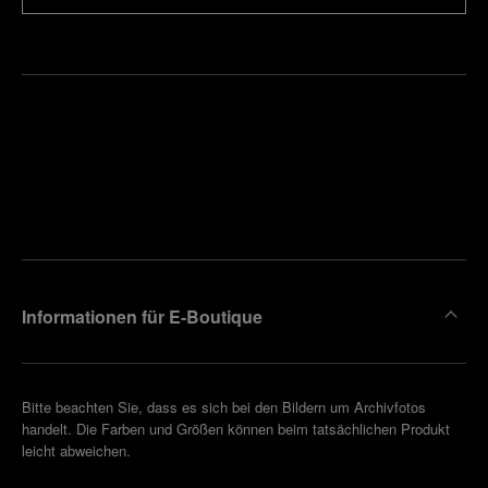
Finden
Sie die
Einen
Boutique
Termin
reinbaren
in Ihrer
Nähe
Informationen für E-Boutique
Bitte beachten Sie, dass es sich bei den Bildern um Archivfotos
handelt. Die Farben und Größen können beim tatsächlichen Produkt
leicht abweichen.