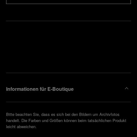
Finden
Sie die
Einen
Boutique
Termin
reinbaren
in Ihrer
Nähe
Informationen für E-Boutique
Bitte beachten Sie, dass es sich bei den Bildern um Archivfotos
handelt. Die Farben und Größen können beim tatsächlichen Produkt
leicht abweichen.