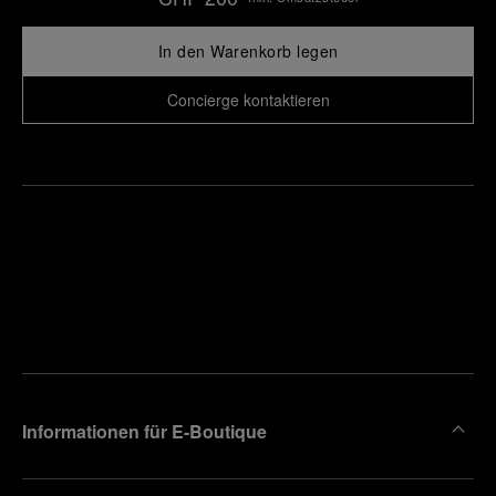
In den Warenkorb legen
Concierge kontaktieren
Finden
Sie die
Einen
Boutique
Termin
reinbaren
in Ihrer
Nähe
Informationen für E-Boutique