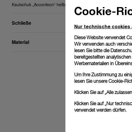
Kautschuk „Accordeon“ hellblau, XL, 26/22, BA
Cookie-Ric
Schließe
Nur technische cookies
Diese Website verwendet Cook
Material
Wir verwenden auch verschie
lesen Sie bitte die
Datenschu
bereitgestellten analytisch
Werbematerialien in Überei
Um Ihre Zustimmung zu einige
lesen Sie unsere
Cookie-Rich
Klicken Sie auf „Alle zulass
Klicken Sie auf „Nur technis
verwendet werden dürfen.