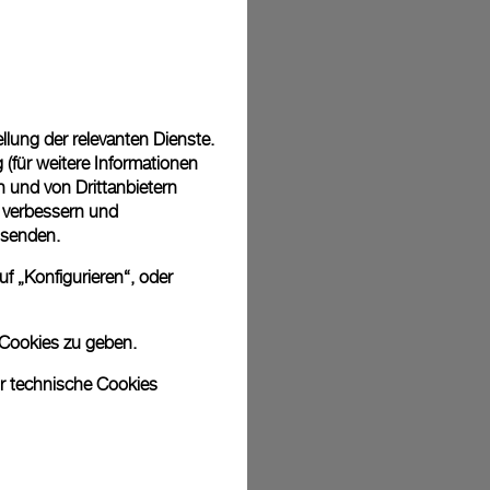
 in einer kostenlosen Geschenkverpackung mit signierter
ährend des Online-Checkouts haben Sie die Möglichkeit,
nknachricht hinzuzufügen.
lung der relevanten Dienste.
(für weitere Informationen
n und von Drittanbietern
u verbessern und
sich bei den Bildern um Archivfotos handelt. Die Farben und Größen
 senden.
odukt leicht abweichen.
f „Konfigurieren“, oder
 Cookies zu geben.
ur technische Cookies