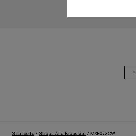
E
Startseite
Straps And Bracelets
MXE07XCW