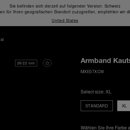
Sie befinden sich derzeit auf folgender Version:
Schweiz
en für Ihren geografischen Standort zuzugreifen, empfehlen wir d
United States
ai
Armband Kauts
26/22 mm
MXE07XCW
Select size:
XL
STANDARD
XL
Wählen Sie Ihre Farbe 