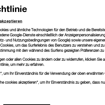
htlinie
Geschenkverpackung
Alle Bestellungen werden
Panerai Box geliefert. W
 akzeptieren
eine individuelle Gesche
ies und ähnliche Technologien für den Betrieb und die Bereitstel
Mehr Informationen
dene Google-Dienste einschließlich der Anzeigenpersonalisierung 
tz- und Nutzungsbedingungen von Google
) sowie unsere eigene
en Cookies, um das Surferlebnis des Benutzers zu verstehen und z
Bitte beachten Sie, dass es 
nstimmung mit den während des Surfens gezeigten Präferenzen zu
können beim tatsächlichen Pr
n oder allen Cookies zu ändern oder zu widerrufen, klicken Sie au
tlinie
, um mehr zu erfahren.
en“, um Ihr Einverständnis für die Verwendung der oben erwähnten
che cookies akzeptieren“, um Ihr Einverständnis zu geben, dass n