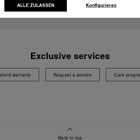
ALLE ZULASSEN
Konfigurieren
Exclusive services
xtend warranty
Request a service
Care progr
Back to top