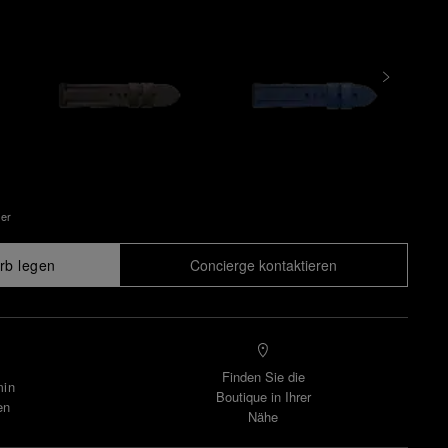
uer
rb legen
Concierge kontaktieren
Finden Sie die
min
Boutique in Ihrer
en
Nähe