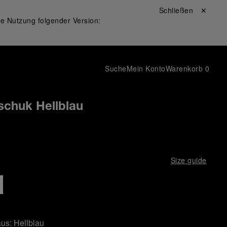
Schließen ✕
ie Nutzung folgender Version:
Suche
Mein Konto
Warenkorb
0
chuk Hellblau
Size guide
aus:
Hellblau