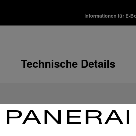
Informationen für E-B
Versandoptionen
Unsere Produkte werden 
verschiedene Lieferopti
Mehr Informationen
Technische Details
Rückgabe & Umtausch
Um Ihre vollste Zufriede
Geschenkempfänger von 
Rückgabebestimmungen 
Mehr Informationen
Zahlungsoptionen
Officine Panerai garantie
Mehr Informationen