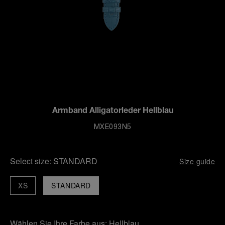
Armband Alligatorleder Hellblau
MXE093N5
Select size:
STANDARD
Size guide
XS
STANDARD
Wählen Sie Ihre Farbe aus:
Hellblau