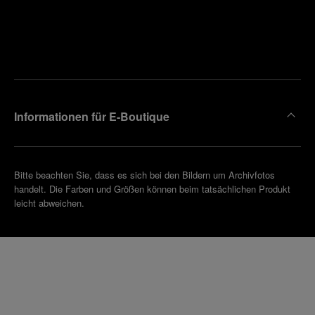
Finden
Sie die
Einen
Boutique
Termin
reinbaren
in Ihrer
Nähe
Informationen für E-Boutique
Bitte beachten Sie, dass es sich bei den Bildern um Archivfotos
handelt. Die Farben und Größen können beim tatsächlichen Produkt
leicht abweichen.