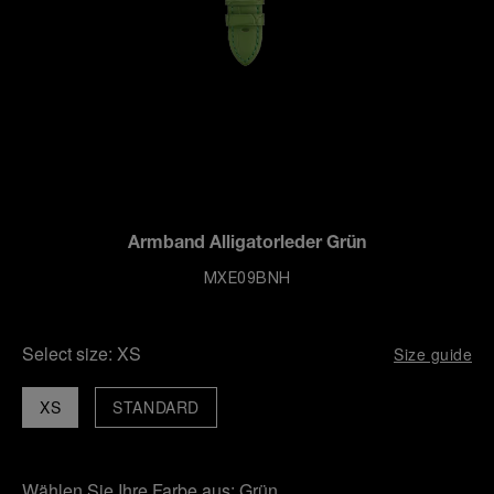
Armband Alligatorleder Grün
MXE09BNH
Select size:
XS
Size guide
XS
STANDARD
Wählen Sie Ihre Farbe aus:
Grün