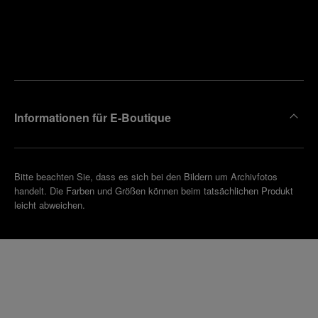
Finden
Sie die
Einen
Boutique
Termin
reinbaren
in Ihrer
Nähe
Informationen für E-Boutique
Bitte beachten Sie, dass es sich bei den Bildern um Archivfotos
handelt. Die Farben und Größen können beim tatsächlichen Produkt
leicht abweichen.