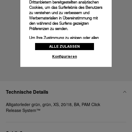
Drittanbietern bereitgestellten analytischen
Cookies, um das Surferlebnis des Benutzers
zu verstehen und zu verbessern und
Werbematerialien in Übereinstimmung mit
den während des Surfens gezeigten
Präferenzen zu senden.
Um Ihre Zustimmung zu einigen oder allen
Cookies zu ändern oder zu widerrufen,
ALLE ZULASSEN
klicken Sie auf „Konfigurieren“, oder lesen
Sie unsere
Cookie-Richtlinie
, um mehr zu
Konfigurieren
erfahren.
Klicken Sie auf „Alle zulassen“, um Ihr
Einverständnis für die Verwendung der oben
erwähnten Cookies zu geben.
Klicken Sie auf „Nur technische cookies
Technische Details
akzeptieren“, um Ihr Einverständnis zu
geben, dass nur technische Cookies
Alligatorleder grün, grün, XS, 20/18, BA, PAM Click
verwendet werden dürfen.
Release System™