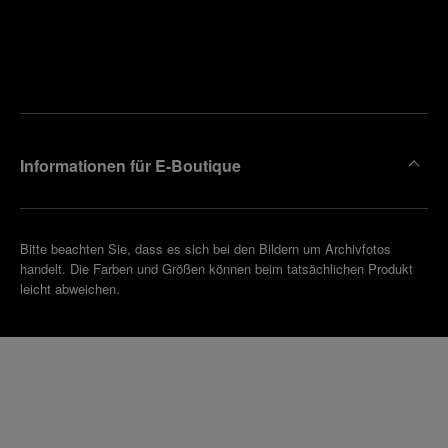
Finden
Sie die
Einen
Boutique
Termin
reinbaren
in Ihrer
Nähe
Informationen für E-Boutique
Bitte beachten Sie, dass es sich bei den Bildern um Archivfotos
handelt. Die Farben und Größen können beim tatsächlichen Produkt
leicht abweichen.