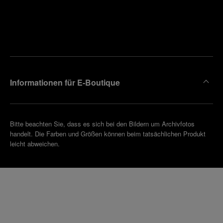
Finden
Sie die
Einen
Boutique
Termin
reinbaren
in Ihrer
Nähe
Informationen für E-Boutique
Bitte beachten Sie, dass es sich bei den Bildern um Archivfotos
handelt. Die Farben und Größen können beim tatsächlichen Produkt
leicht abweichen.