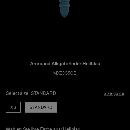
Armband Alligatorleder Hellblau
MXE0C5QB
Select size:
STANDARD
Size guide
XS
STANDARD
Wählen Sie Ihre Farbe aus:
Hellblau