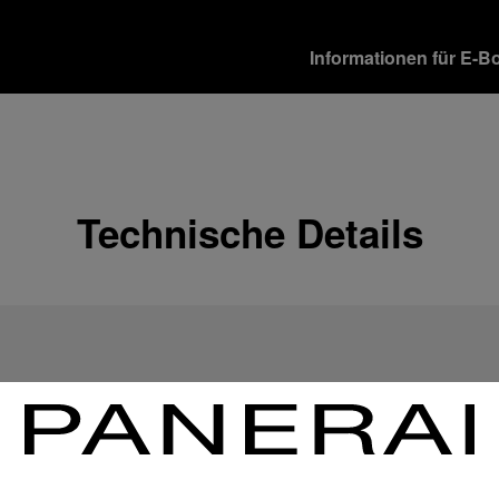
Informationen für E-B
Versandoptionen
Unsere Produkte werden 
verschiedene Lieferopti
Mehr Informationen
Technische Details
Rückgabe & Umtausch
Um Ihre vollste Zufriede
Geschenkempfänger von 
Rückgabebestimmungen 
Mehr Informationen
Zahlungsoptionen
Officine Panerai garantie
Mehr Informationen