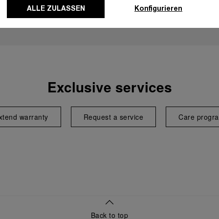
ALLE ZULASSEN
Konfigurieren
Exclusive services
xtend warranty
Request a service
Care progr
Back to top