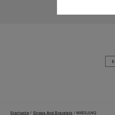
E
Startseite
Straps And Bracelets
MXE0JLNQ