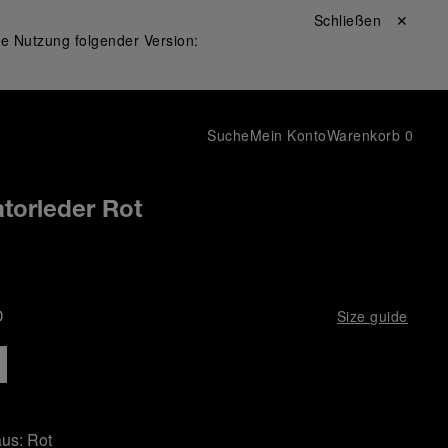
Schließen ✕
ie Nutzung folgender Version:
Suche
Mein Konto
Warenkorb
0
torleder Rot
D
Size guide
aus:
Rot