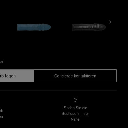
uer
rb legen
Concierge kontaktieren
Finden Sie die
min
Boutique in Ihrer
en
Nähe