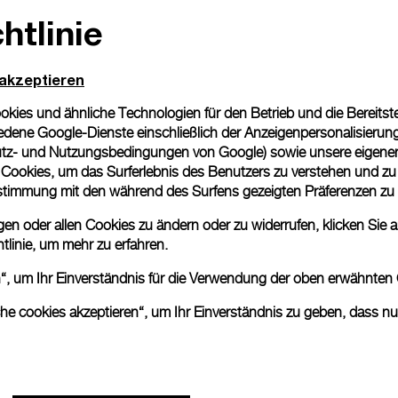
htlinie
Geschenkverpackung
Alle Bestellungen werden
Panerai Box geliefert. W
 akzeptieren
eine individuelle Gesche
ies und ähnliche Technologien für den Betrieb und die Bereitstel
Mehr Informationen
dene Google-Dienste einschließlich der Anzeigenpersonalisierung 
tz- und Nutzungsbedingungen von Google
) sowie unsere eigene
en Cookies, um das Surferlebnis des Benutzers zu verstehen und z
Bitte beachten Sie, dass es 
nstimmung mit den während des Surfens gezeigten Präferenzen zu
können beim tatsächlichen Pr
n oder allen Cookies zu ändern oder zu widerrufen, klicken Sie au
tlinie
, um mehr zu erfahren.
en“, um Ihr Einverständnis für die Verwendung der oben erwähnten
che cookies akzeptieren“, um Ihr Einverständnis zu geben, dass n