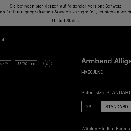
Sie befinden sich derzeit auf folgender Version:
Schweiz
en für Ihren geografischen Standort zuzugreifen, empfehlen wir d
United States
ai
Armband Alliga
ick™
22/20 mm
MXE0JLNQ
Select size:
STANDAR
XS
STANDARD
Wählen Sie Ihre Farbe 