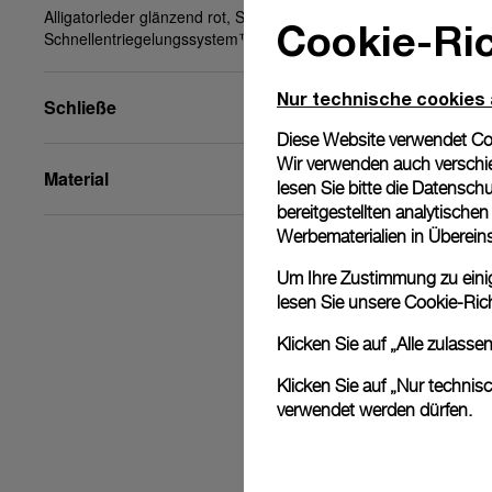
Alligatorleder glänzend rot, STD, 22/20, BA, PAM
Cookie-Ric
Schnellentriegelungssystem™
Nur technische cookies
Schließe
Diese Website verwendet Cook
Wir verwenden auch verschie
Material
lesen Sie bitte die
Datenschu
bereitgestellten analytisch
Werbematerialien in Überei
Um Ihre Zustimmung zu einige
lesen Sie unsere
Cookie-Rich
Klicken Sie auf „Alle zulass
Klicken Sie auf „Nur technis
verwendet werden dürfen.