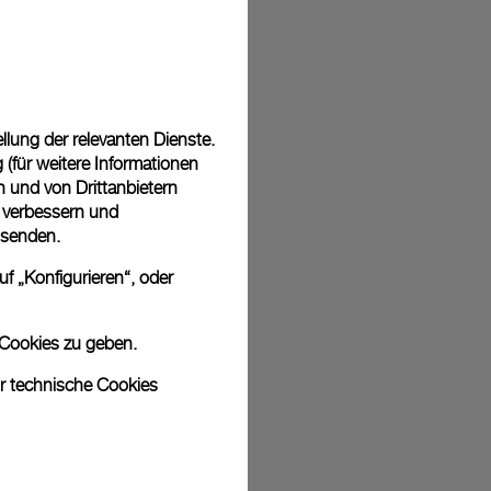
 in einer kostenlosen Geschenkverpackung mit signierter
ährend des Online-Checkouts haben Sie die Möglichkeit,
nknachricht hinzuzufügen.
lung der relevanten Dienste.
(für weitere Informationen
n und von Drittanbietern
u verbessern und
sich bei den Bildern um Archivfotos handelt. Die Farben und Größen
 senden.
odukt leicht abweichen.
f „Konfigurieren“, oder
 Cookies zu geben.
ur technische Cookies