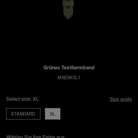
Grünes Textilarmband
MXE0KVL1
Select size:
XL
Size guide
STANDARD
XL
Wählen Sie Ihre Farbe aus: