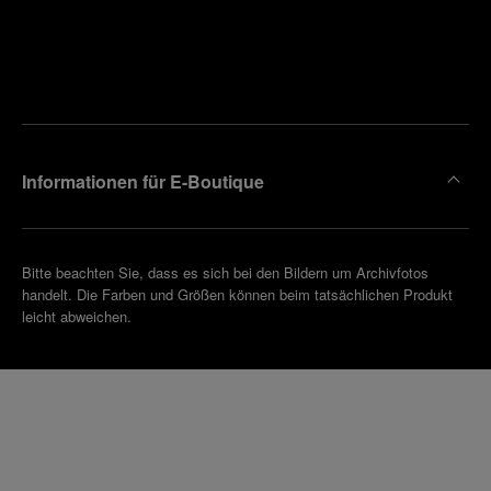
Finden
Sie die
Einen
Boutique
Termin
reinbaren
in Ihrer
Nähe
Informationen für E-Boutique
Bitte beachten Sie, dass es sich bei den Bildern um Archivfotos
handelt. Die Farben und Größen können beim tatsächlichen Produkt
leicht abweichen.