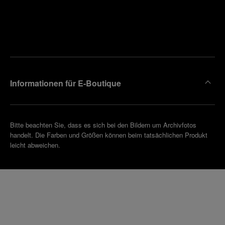
Finden
Sie die
Einen
Boutique
Termin
reinbaren
in Ihrer
Nähe
Informationen für E-Boutique
Bitte beachten Sie, dass es sich bei den Bildern um Archivfotos
handelt. Die Farben und Größen können beim tatsächlichen Produkt
leicht abweichen.