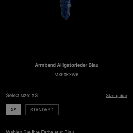
Armband Alligatorleder Blau
MXE0KXW6
Select size:
XS
Size guide
XS
STANDARD
Wählen Sie Ihre Farbe aus:
Blau