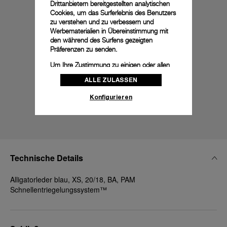
Drittanbietern bereitgestellten analytischen
Cookies, um das Surferlebnis des Benutzers
zu verstehen und zu verbessern und
Werbematerialien in Übereinstimmung mit
den während des Surfens gezeigten
Präferenzen zu senden.
Um Ihre Zustimmung zu einigen oder allen
Cookies zu ändern oder zu widerrufen,
ALLE ZULASSEN
klicken Sie auf „Konfigurieren“, oder lesen
Sie unsere
Cookie-Richtlinie
, um mehr zu
Konfigurieren
erfahren.
Klicken Sie auf „Alle zulassen“, um Ihr
Einverständnis für die Verwendung der oben
erwähnten Cookies zu geben.
Klicken Sie auf „Nur technische cookies
Technische Details
akzeptieren“, um Ihr Einverständnis zu
geben, dass nur technische Cookies
Alligatorleder blau, XS, 20/18, BA, PAM
verwendet werden dürfen.
Schnellentriegelungssystem™