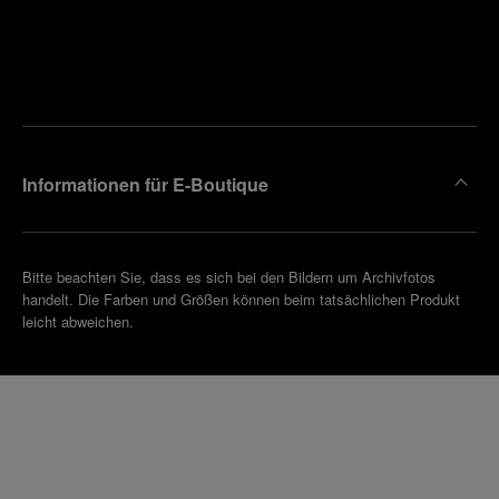
Finden
Sie die
Einen
Boutique
Termin
reinbaren
in Ihrer
Nähe
Informationen für E-Boutique
Bitte beachten Sie, dass es sich bei den Bildern um Archivfotos
handelt. Die Farben und Größen können beim tatsächlichen Produkt
leicht abweichen.