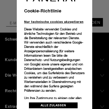
Cookie-Richtlinie
SENDEN
Nur technische cookies akzeptieren
Diese Website verwendet Cookies und
ähnliche Technologien für den Betrieb und
die Bereitstellung der relevanten Dienste.
Schweiz
(
CHF CHF
)
- DE
Wir verwenden auch verschiedene Google-
Dienste einschließlich der
Anzeigenpersonalisierung (für weitere
Informationen lesen Sie bitte die
Kundenservice
Datenschutz- und Nutzungsbedingungen
von Google
) sowie unsere eigenen und von
Drittanbietern bereitgestellten analytischen
Cookies, um das Surferlebnis des Benutzers
Die Welt Von Panerai
zu verstehen und zu verbessern und
Werbematerialien in Übereinstimmung mit
den während des Surfens gezeigten
Rechtliches
Präferenzen zu senden.
Um Ihre Zustimmung zu einigen oder allen
Cookies zu ändern oder zu widerrufen,
ALLE ZULASSEN
Extras
klicken Sie auf „Konfigurieren“, oder lesen