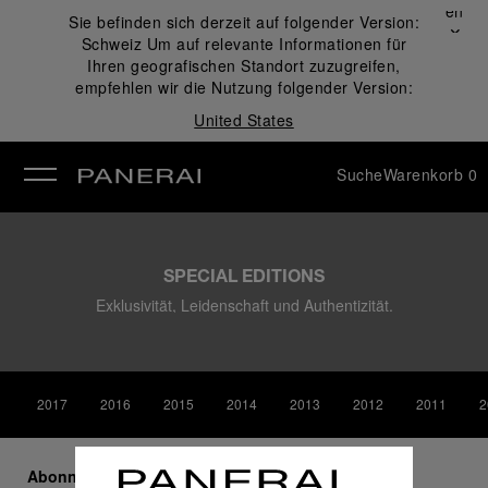
Schließen
Sie befinden sich derzeit auf folgender Version:
✕
Schweiz
Um auf relevante Informationen für
ließen
Ihren geografischen Standort zuzugreifen,
empfehlen wir die Nutzung folgender Version:
United States
Suche
Warenkorb
0
SPECIAL EDITIONS
Exklusivität, Leidenschaft und Authentizität.
2017
2016
2015
2014
2013
2012
2011
2
Abonnieren Sie unseren Newsletter