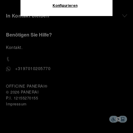
Sie unsere
Cookie-Richtlinie
, um mehr zu
Konfigurieren
erfahren.
In Kontakt bleiben
Klicken Sie auf „Alle zulassen“, um Ihr
Einverständnis für die Verwendung der oben
erwähnten Cookies zu geben.
Benötigen Sie Hilfe?
Klicken Sie auf „Nur technische cookies
akzeptieren“, um Ihr Einverständnis zu
K
ontakt
.
geben, dass nur technische Cookies
verwendet werden dürfen.
+3197010205770
OFFICINE PANERAI®
© 2026 
PANERAI
P.I. 12155270155
Impressum