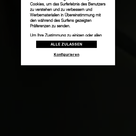
Cookies, um das Surferlebnis des Benutzers
zu verstehen und zu verbessern und
Werbematerialien in Übereinstimmung mit
den während des Surfens gezeigten
Präferenzen zu senden.
Um Ihre Zustimmung zu einigen oder allen
Cookies zu ändern oder zu widerrufen,
ALLE ZULASSEN
klicken Sie auf „Konfigurieren“, oder lesen
Sie unsere
Cookie-Richtlinie
, um mehr zu
Konfigurieren
erfahren.
Klicken Sie auf „Alle zulassen“, um Ihr
Einverständnis für die Verwendung der oben
erwähnten Cookies zu geben.
Klicken Sie auf „Nur technische cookies
akzeptieren“, um Ihr Einverständnis zu
geben, dass nur technische Cookies
verwendet werden dürfen.