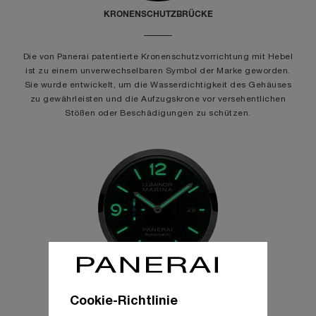
KRONENSCHUTZBRÜCKE
Die von Panerai patentierte Kronenschutzvorrichtung mit Hebel
ist zu einem unverwechselbaren Symbol der Marke geworden.
Sie wurde entwickelt, um die Wasserdichtigkeit des Gehäuses
zu gewährleisten und die Aufzugskrone vor versehentlichen
Stößen oder Beschädigungen zu schützen.
LUMINESZENZ
Cookie-Richtlinie