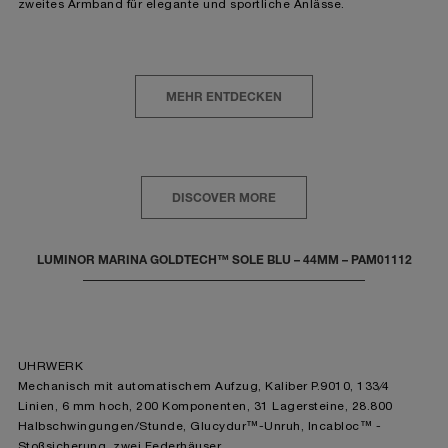
zweites Armband für elegante und sportliche Anlässe.
MEHR ENTDECKEN
DISCOVER MORE
LUMINOR MARINA GOLDTECH™ SOLE BLU – 44MM – PAM01112
UHRWERK
Mechanisch mit automatischem Aufzug, Kaliber P.9010, 133⁄4
Linien, 6 mm hoch, 200 Komponenten, 31 Lagersteine, 28.800
Halbschwingungen/Stunde, Glucydur™-Unruh, Incabloc™ -
Stoßsicherung, zwei Federhäuser.