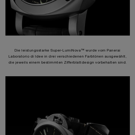
Die leistungsstarke Super-LumiNova™ wurde vom Panerai
Laboratorio di Idee in drei verschiedenen Farbtönen ausgewählt,
die jeweils einem bestimmten Zifferblattdesign vorbehalten sind.