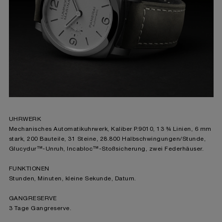
Einverständnis für die Verwendung der oben
erwähnten Cookies zu geben.
Klicken Sie auf „Nur technische cookies
akzeptieren“, um Ihr Einverständnis zu
geben, dass nur technische Cookies
verwendet werden dürfen.
UHRWERK
Mechanisches Automatikuhrwerk, Kaliber P.9010, 13 ¾ Linien, 6 mm
stark, 200 Bauteile, 31 Steine, 28.800 Halbschwingungen/Stunde,
Glucydur™-Unruh, Incabloc™-Stoßsicherung, zwei Federhäuser.
FUNKTIONEN
Stunden, Minuten, kleine Sekunde, Datum.
GANGRESERVE
3 Tage Gangreserve.