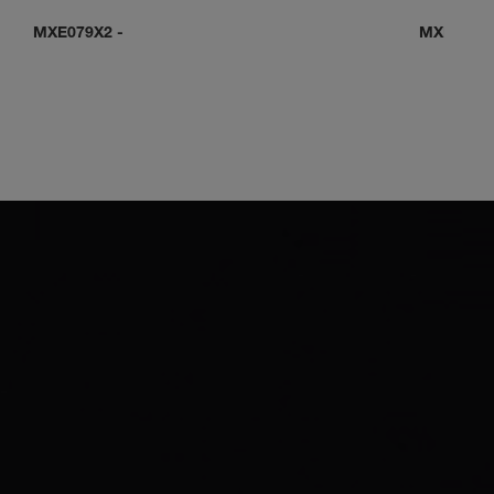
MXE079X2
-
MXE0C0D