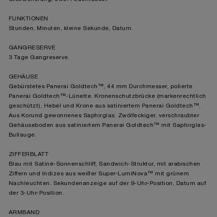
FUNKTIONEN
Stunden, Minuten, kleine Sekunde, Datum.
GANGRESERVE
3 Tage Gangreserve.
GEHÄUSE
Gebürstetes Panerai Goldtech™, 44 mm Durchmesser, polierte
Panerai Goldtech™-Lünette. Kronenschutzbrücke (markenrechtlich
geschützt), Hebel und Krone aus satiniertem Panerai Goldtech™.
Aus Korund gewonnenes Saphirglas. Zwölfeckiger, verschraubter
Gehäuseboden aus satiniertem Panerai Goldtech™ mit Saphirglas-
Bullauge.
ZIFFERBLATT
Blau mit Satiné-Sonnenschliff, Sandwich-Struktur, mit arabischen
Ziffern und Indizes aus weißer Super-LumiNova™ mit grünem
Nachleuchten. Sekundenanzeige auf der 9-Uhr-Position, Datum auf
der 3-Uhr-Position.
ARMBAND