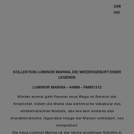
CHF 27’1
INKL. UMS
KOLLEKTION LUMINOR MARINA, DIE WIEDERGEBURT EINER
LEGENDE
LUMINOR MARINA – 44MM – PAM01312
Wieder einmal geht Panerai neue Wege im Bereich der
Kreativität, indem die Marke das ästhetische Vokabular des
emblematischen Modells, das wie kein anderes das
charakteristische, legendäre Image der Maison verkörpert, neu
interpretiert.
Die neue Luminor Marina ist der letzte unzähliger Schritte in