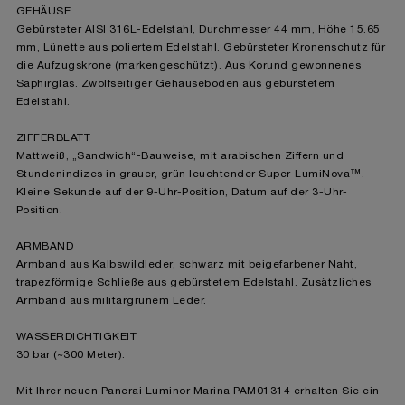
GEHÄUSE
Gebürsteter AISI 316L-Edelstahl, Durchmesser 44 mm, Höhe 15.65
mm, Lünette aus poliertem Edelstahl. Gebürsteter Kronenschutz für
die Aufzugskrone (markengeschützt). Aus Korund gewonnenes
Saphirglas. Zwölfseitiger Gehäuseboden aus gebürstetem
Edelstahl.
ZIFFERBLATT
Mattweiß, „Sandwich“-Bauweise, mit arabischen Ziffern und
Stundenindizes in grauer, grün leuchtender Super-LumiNova™.
Kleine Sekunde auf der 9-Uhr-Position, Datum auf der 3-Uhr-
Position.
ARMBAND
Armband aus Kalbswildleder, schwarz mit beigefarbener Naht,
trapezförmige Schließe aus gebürstetem Edelstahl. Zusätzliches
Armband aus militärgrünem Leder.
WASSERDICHTIGKEIT
30 bar (~300 Meter).
Mit Ihrer neuen Panerai Luminor Marina PAM01314 erhalten Sie ein