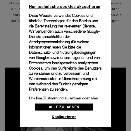
Radiomir, die erste Leuchtfarbe von Panerai, war eine Substanz
Nur technische cookies akzeptieren
auf Basis von Radium, die das Zifferblatt auch bei schlechten
Diese Website verwendet Cookies und
Lichtverhältnissen sichtbar machte. Sie wurde später durch die
ähnliche Technologien für den Betrieb und
auf Tritium basierende Farbe Luminor und heute durch Super-
die Bereitstellung der relevanten Dienste.
LumiNova® ersetzt.
Wir verwenden auch verschiedene Google-
Dienste einschließlich der
Anzeigenpersonalisierung (für weitere
Informationen lesen Sie bitte die
LUMINOR MARINA – 44MM – PAM01314
Datenschutz- und Nutzungsbedingungen
von Google
) sowie unsere eigenen und von
Drittanbietern bereitgestellten analytischen
Cookies, um das Surferlebnis des Benutzers
zu verstehen und zu verbessern und
Werbematerialien in Übereinstimmung mit
den während des Surfens gezeigten
Präferenzen zu senden.
Um Ihre Zustimmung zu einigen oder allen
Cookies zu ändern oder zu widerrufen,
ALLE ZULASSEN
klicken Sie auf „Konfigurieren“, oder lesen
Sie unsere
Cookie-Richtlinie
, um mehr zu
Konfigurieren
erfahren.
Klicken Sie auf „Alle zulassen“, um Ihr