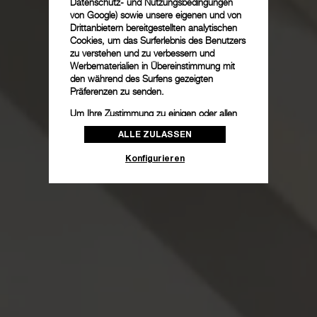
Datenschutz- und Nutzungsbedingungen
von Google
) sowie unsere eigenen und von
Drittanbietern bereitgestellten analytischen
Cookies, um das Surferlebnis des Benutzers
zu verstehen und zu verbessern und
Werbematerialien in Übereinstimmung mit
den während des Surfens gezeigten
Präferenzen zu senden.
Um Ihre Zustimmung zu einigen oder allen
Cookies zu ändern oder zu widerrufen,
ALLE ZULASSEN
klicken Sie auf „Konfigurieren“, oder lesen
Sie unsere
Cookie-Richtlinie
, um mehr zu
Konfigurieren
erfahren.
Klicken Sie auf „Alle zulassen“, um Ihr
Einverständnis für die Verwendung der oben
erwähnten Cookies zu geben.
Klicken Sie auf „Nur technische cookies
akzeptieren“, um Ihr Einverständnis zu
geben, dass nur technische Cookies
verwendet werden dürfen.