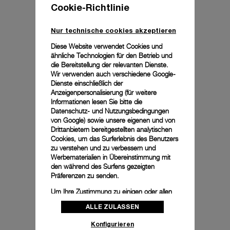
In Anlehnung an die verblüffenden 
Cookie-Richtlinie
Zifferblattvariationen der ursprünglichen 
5218-202/A bietet dieser Zeitmesser eine 
Nur technische cookies akzeptieren
getreue Nachbildung des beliebten „nicht 
übereinstimmenden“ Effekts. Dieser 
Diese Website verwendet Cookies und
entstand einst zufällig durch eine chemische 
ähnliche Technologien für den Betrieb und
Reaktion zwischen Tritium und Lack, 
die Bereitstellung der relevanten Dienste.
wodurch bei frühen Kreationen die Ziffern 
Wir verwenden auch verschiedene Google-
orangebraun und die Zeiger grünlich 
Dienste einschließlich der
wurden – eine Anomalie, die bei den 
Anzeigenpersonalisierung (für weitere
Informationen lesen Sie bitte die
nachfolgenden Modellen zwar korrigiert 
Datenschutz- und Nutzungsbedingungen
wurde, diesen wenigen Zeitmessern jedoch 
von Google
) sowie unsere eigenen und von
einen besonderen Seltenheitswert 
Drittanbietern bereitgestellten analytischen
bescherte.
Cookies, um das Surferlebnis des Benutzers
zu verstehen und zu verbessern und
Werbematerialien in Übereinstimmung mit
den während des Surfens gezeigten
Präferenzen zu senden.
Um Ihre Zustimmung zu einigen oder allen
Cookies zu ändern oder zu widerrufen,
44mm
ALLE ZULASSEN
klicken Sie auf „Konfigurieren“, oder lesen
Sie unsere
Cookie-Richtlinie
, um mehr zu
Konfigurieren
erfahren.