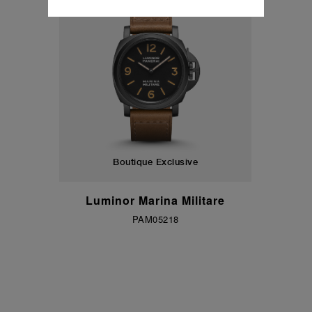
Klicken Sie auf „Alle zulassen“, um Ihr
Einverständnis für die Verwendung der oben
erwähnten Cookies zu geben.
Klicken Sie auf „Nur technische cookies
akzeptieren“, um Ihr Einverständnis zu
geben, dass nur technische Cookies
verwendet werden dürfen.
Boutique Exclusive
Luminor Marina Militare
PAM05218