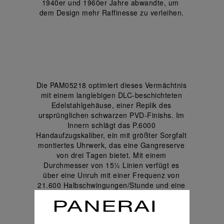
1940er und 1960er Jahre abwandte, um 
dem Design mehr Raffinesse zu verleihen.
Die PAM05218 optimiert dieses Vermächtnis 
mit einem langlebigen DLC-beschichteten 
Edelstahlgehäuse, einer Replik des 
ursprünglichen schwarzen PVD-Finishs. Im 
Innern schlägt das P.6000 
Handaufzugskaliber, ein mit größter Sorgfalt 
montiertes Uhrwerk, das eine Gangreserve 
von drei Tagen bietet. Mit einem 
Durchmesser von 15½ Linien verfügt es 
über eine Unruh mit einer Frequenz von 
21.600 Halbschwingungen/Stunde und eine 
Unruhquerbrücke für mehr Stabilität und 
Präzision.