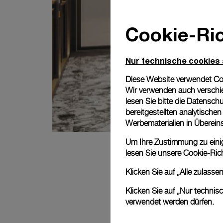
Cookie-Ric
Nur technische cookies
Diese Website verwendet Cook
Wir verwenden auch verschie
lesen Sie bitte die
Datenschu
bereitgestellten analytisch
Werbematerialien in Überei
Um Ihre Zustimmung zu einige
lesen Sie unsere
Cookie-Rich
Klicken Sie auf „Alle zulass
Klicken Sie auf „Nur technis
verwendet werden dürfen.