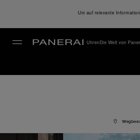
Um auf relevante Information
Uhren
Die Welt von Paner
✕
Wegbesch