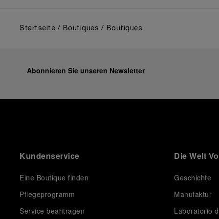
machte. Darüber hinaus beleuchtete die Ausstellung
den Aufstieg Panerais nach der Übernahme durch die
Richemont-Gruppe im Jahr 1997.
Startseite
Boutiques
Boutiques
Abonnieren Sie unseren Newsletter
Kundenservice
Die Welt V
Eine Boutique finden
Geschichte
Pflegeprogramm
Manufaktur
Service beantragen
Laboratorio d