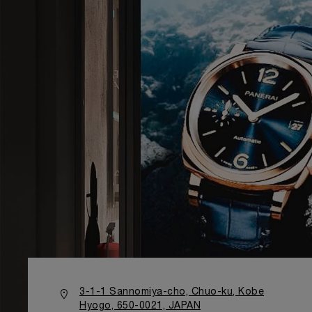
3-1-1 Sannomiya-cho, Chuo-ku, Kobe
Hyogo, 650-0021, JAPAN