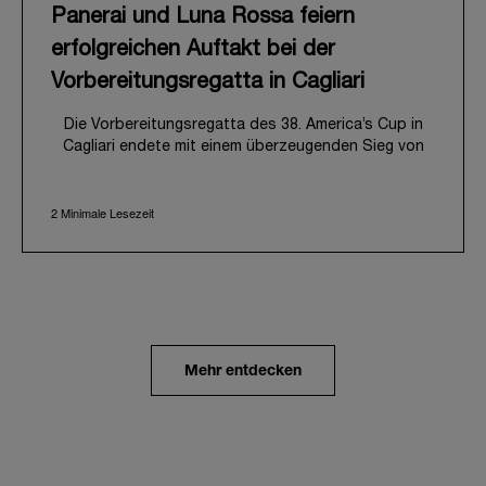
Panerai und Luna Rossa feiern
erfolgreichen Auftakt bei der
Vorbereitungsregatta in Cagliari
Die Vorbereitungsregatta des 38. America’s Cup in
Cagliari endete mit einem überzeugenden Sieg von
Luna Rossa, gleichbedeutend mit einem
vielversprechenden Auftakt auf dem Weg nach
2 Minimale Lesezeit
Neapel 2027. Dieses spannende Event läutete
zugleich den offiziellen Start der gemeinsamen Reise
von Panerai und dem Team Luna Rossa ein, die ganz
im Zeichen von Leistung, Innovation und Ausdauer im
professionellen Segelsport steht.
Vom 21. bis 24. Mai 2026 bot die eindrucksvolle
Bucht von Cagliari die Kulisse für die erste Regatta
der neuen America’s Cup-Kampagne. Bei diesem
Mehr entdecken
wichtigen ersten Etappenziel auf dem Weg nach
Neapel lieferten sich acht identisch konfigurierte
AC40-Yachten packende Flottenrennen, die
schließlich in einem entscheidenden Match Race
ihren Höhepunkt fanden. Das erfahrene Team von