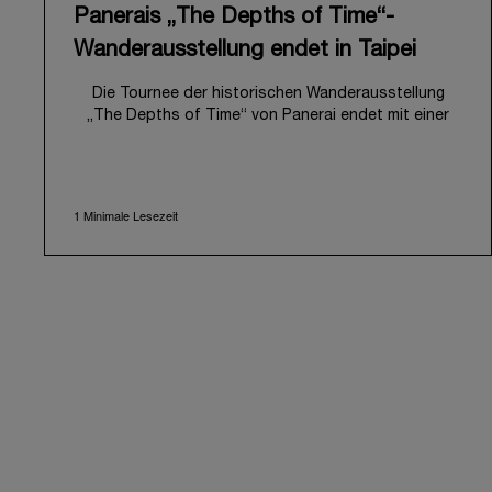
Panerais „The Depths of Time“-
Wanderausstellung endet in Taipei
Die Tournee der historischen Wanderausstellung
„The Depths of Time“ von Panerai endet mit einer
Station in Taipeh, Taiwan. Vom 12. bis 15. Juni 2026
war die Ausstellung im historischen Huashan 1914
Creative Park für die Öffentlichkeit zugänglich. Dieser
symbolträchtige Ort mit seiner über hundertjährigen
1 Minimale Lesezeit
Geschichte bot eine eindrucksvolle Kulisse und
verband auf harmonische Weise lokales Kulturerbe
mit der facettenreichen Geschichte von Panerai.
Die Ausstellung lud Besucher zu einer immersiven
Reise durch das einzigartige Erbe der Maison ein, auf
der sie die Entwicklung der Marke seit den frühen
1910ern nachzeichnete. Im Mittelpunkt standen die
wichtigsten Meilensteine der
Unternehmensgeschichte, darunter die öffentliche
Präsentation der ersten Luminor Kollektion für zivile
Kunden im Jahr 1993, mit der Panerai seine einst von
der italienischen Marine genutzten Innovationen
erstmals einem breiteren Publikum zugänglich