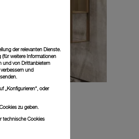
lung der relevanten Dienste.
(für weitere Informationen
n und von Drittanbietern
u verbessern und
 senden.
f „Konfigurieren“, oder
 Cookies zu geben.
ur technische Cookies