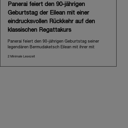
Panerai feiert den 90-jährigen
Geburtstag der Eilean mit einer
eindrucksvollen Rückkehr auf den
klassischen Regattakurs
Panerai feiert den 90-jährigen Geburtstag seiner
legendären Bermudaketsch Eilean mit ihrer mit
Spannung erwarteten Rückkehr auf den klassischen
2 Minimale Lesezeit
Regattakurs. Die Eilean wurde 1936 von der
renommierten schottischen Werft Fife of Fairlie
entworfen und gebaut und 2006 in stark
beschädigtem Zustand auf Antigua wiederentdeckt.
Panerai erkannte das Potenzial der Yacht und
begann ein ambitioniertes Restaurierungsprojekt,
bevor sie 2009 wieder zu Wasser gelassen wurde.
Ihr Comeback nach dem letzten Auftritt im Jahr 2018
unterstreicht Panerais langjähriges Engagement in
der Welt des Segelsports. Eine Geschichte, die im
Jahr 2000 mit dem Sponsoring der Laureus Regatta
Panerai Trophy in Monaco begann und 2005 mit der