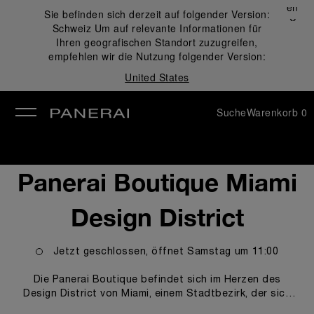
Schließen
Sie befinden sich derzeit auf folgender Version:
✕
Schweiz
Um auf relevante Informationen für
ließen
Ihren geografischen Standort zuzugreifen,
empfehlen wir die Nutzung folgender Version:
United States
Suche
Warenkorb
0
Panerai Boutique Miami
Design District
Jetzt geschlossen, öffnet
Samstag
um
11:00
Die Panerai Boutique befindet sich im Herzen des
Design District von Miami, einem Stadtbezirk, der sich
seit einiger Zeit zu einem Anziehungspunkt für