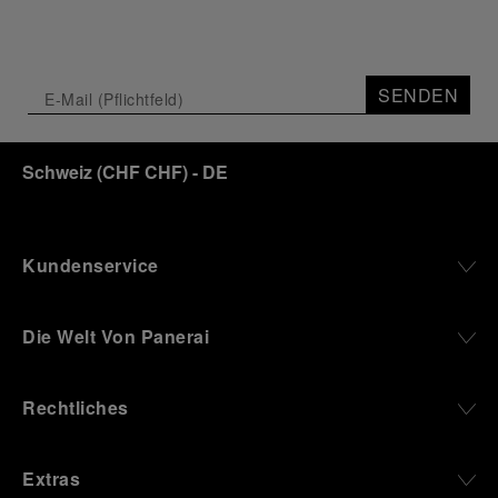
through time and ocean depths.
Depicting a modern portrait of the brand’s spirit,
the exhibition offers a pivotal introduction to the
SENDEN
origins of the Family business that would become
an icon of 21st century watchmaking. Visitors will
discover how, here in Florence from 1860, the
Schweiz
(
CHF CHF
)
- DE
Panerai family developed across generations two
parallel businesses: the boutique “Orologeria
Svizzera”, a point of reference for watchmaking
culture in the city, and the “G.Panerai & Figlio”
Company, where professional instruments were
Kundenservice
created for the Italian Navy. From this partnership, a
method shaped by real needs emerged: visibility in
darkness, water resistance for the depths,
Die Welt Von Panerai
robustness in extreme conditions, and an extended
power reserve. The very same method continues to
define what Panerai stands for today, through
Rechtliches
contemporary watches designed for action,
materials manufactured to withstand demanding
environments, functions that support exploration,
Extras
and experiences that bring the brand into the lives