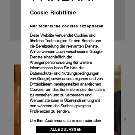
Cookie-Richtlinie
Nur technische cookies akzeptieren
Diese Website verwendet Cookies und
ähnliche Technologien für den Betrieb und
die Bereitstellung der relevanten Dienste.
Wir verwenden auch verschiedene Google-
Dienste einschließlich der
Anzeigenpersonalisierung (für weitere
Informationen lesen Sie bitte die
Datenschutz- und Nutzungsbedingungen
von Google
) sowie unsere eigenen und von
Drittanbietern bereitgestellten analytischen
Cookies, um das Surferlebnis des Benutzers
zu verstehen und zu verbessern und
Werbematerialien in Übereinstimmung mit
den während des Surfens gezeigten
Präferenzen zu senden.
Um Ihre Zustimmung zu einigen oder allen
Cookies zu ändern oder zu widerrufen,
ALLE ZULASSEN
klicken Sie auf „Konfigurieren“, oder lesen