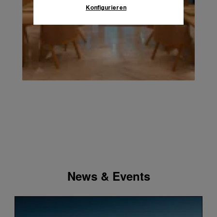
Sie unsere
Cookie-Richtlinie
, um mehr zu
Konfigurieren
erfahren.
Klicken Sie auf „Alle zulassen“, um Ihr
Einverständnis für die Verwendung der oben
erwähnten Cookies zu geben.
Klicken Sie auf „Nur technische cookies
akzeptieren“, um Ihr Einverständnis zu
geben, dass nur technische Cookies
verwendet werden dürfen.
News & Events