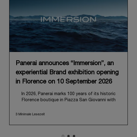
Panerai announces “Immersion”, an
experiential Brand exhibition opening
in Florence on 10 September 2026
In 2026, Panerai marks 100 years of its historic
Florence boutique in Piazza San Giovanni with
“Immersion,” a new exhibition that offers a
contemporary exploration of the Maison’s identity.
3 Minimale Lesezeit
Open from September 10 to 19 at Museo Marino
Marini, the exhibition is conceived as an experiential
journey that moves from family workshop to the
sea, inviting visitors to understand Panerai by