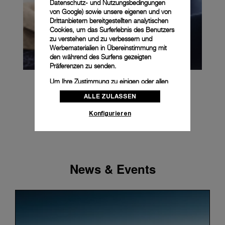
Datenschutz- und Nutzungsbedingungen
von Google
) sowie unsere eigenen und von
Drittanbietern bereitgestellten analytischen
Cookies, um das Surferlebnis des Benutzers
zu verstehen und zu verbessern und
Werbematerialien in Übereinstimmung mit
den während des Surfens gezeigten
Präferenzen zu senden.
Um Ihre Zustimmung zu einigen oder allen
Cookies zu ändern oder zu widerrufen,
ALLE ZULASSEN
klicken Sie auf „Konfigurieren“, oder lesen
Sie unsere
Cookie-Richtlinie
, um mehr zu
Konfigurieren
erfahren.
Klicken Sie auf „Alle zulassen“, um Ihr
Einverständnis für die Verwendung der oben
erwähnten Cookies zu geben.
News & Events
Klicken Sie auf „Nur technische cookies
akzeptieren“, um Ihr Einverständnis zu
geben, dass nur technische Cookies
verwendet werden dürfen.