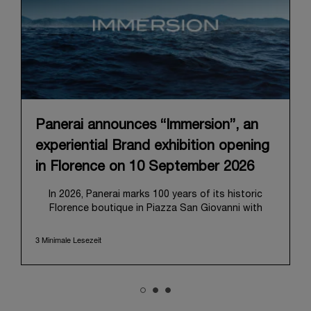
Panerai announces “Immersion”, an
experiential Brand exhibition opening
in Florence on 10 September 2026
In 2026, Panerai marks 100 years of its historic
Florence boutique in Piazza San Giovanni with
“Immersion,” a new exhibition that offers a
contemporary exploration of the Maison’s identity.
3 Minimale Lesezeit
Open from September 10 to 19 at Museo Marino
Marini, the exhibition is conceived as an experiential
journey that moves from family workshop to the
sea, inviting visitors to understand Panerai by
experiencing the very conditions and forces that