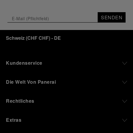
Depicting a modern portrait of the brand’s spirit,
the exhibition offers a pivotal introduction to the
SENDEN
origins of the Family business that would become
an icon of 21st century watchmaking. Visitors will
discover how, here in Florence from 1860, the
Schweiz
(
CHF CHF
)
- DE
Panerai family developed across generations two
parallel businesses: the boutique “Orologeria
Svizzera”, a point of reference for watchmaking
culture in the city, and the “G.Panerai & Figlio”
Company, where professional instruments were
Kundenservice
created for the Italian Navy. From this partnership, a
method shaped by real needs emerged: visibility in
darkness, water resistance for the depths,
Die Welt Von Panerai
robustness in extreme conditions, and an extended
power reserve. The very same method continues to
define what Panerai stands for today, through
Rechtliches
contemporary watches designed for action,
materials manufactured to withstand demanding
environments, functions that support exploration,
Extras
and experiences that bring the brand into the lives
of those who move beyond the expected.