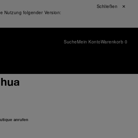
Schließen ✕
ie Nutzung folgender Version:
Suche
Mein Konto
Warenkorb
0
nhua
utique anrufen