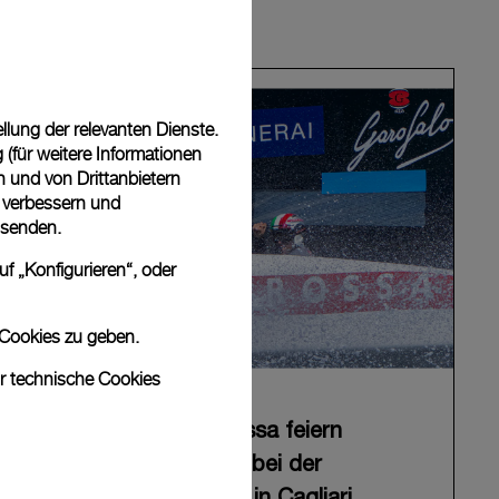
lung der relevanten Dienste.
(für weitere Informationen
n und von Drittanbietern
u verbessern und
 senden.
f „Konfigurieren“, oder
 Cookies zu geben.
ur technische Cookies
Panerai und Luna Rossa feiern
erfolgreichen Auftakt bei der