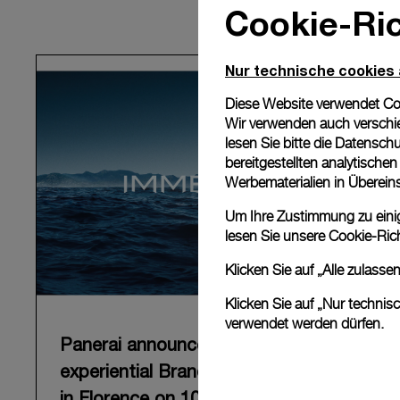
Cookie-Ric
Nur technische cookies
Diese Website verwendet Cook
Wir verwenden auch verschie
lesen Sie bitte die
Datenschu
bereitgestellten analytisch
Werbematerialien in Überei
Um Ihre Zustimmung zu einige
lesen Sie unsere
Cookie-Rich
Klicken Sie auf „Alle zulass
Klicken Sie auf „Nur technis
verwendet werden dürfen.
Panerai announces “Immersion”, an
experiential Brand exhibition opening