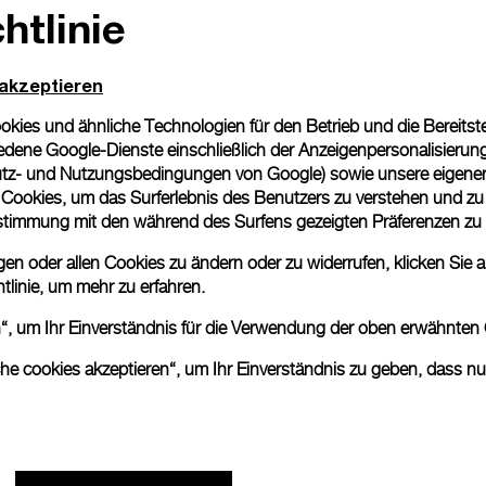
htlinie
 akzeptieren
ies und ähnliche Technologien für den Betrieb und die Bereitstel
dene Google-Dienste einschließlich der Anzeigenpersonalisierung 
tz- und Nutzungsbedingungen von Google
) sowie unsere eigene
en Cookies, um das Surferlebnis des Benutzers zu verstehen und z
nstimmung mit den während des Surfens gezeigten Präferenzen zu
n oder allen Cookies zu ändern oder zu widerrufen, klicken Sie au
tlinie
, um mehr zu erfahren.
en“, um Ihr Einverständnis für die Verwendung der oben erwähnten
che cookies akzeptieren“, um Ihr Einverständnis zu geben, dass n
Panerais „The Depths of Time“-
Wanderausstellung endet in Taipei