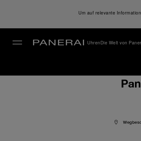
Um auf relevante Information
Uhren
Die Welt von Paner
✕
Pan
Wegbesch