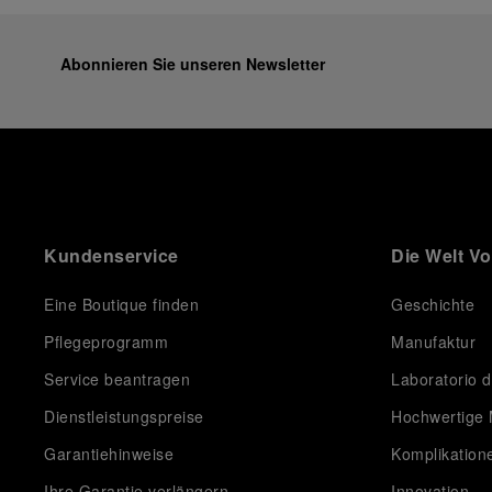
equipment for contemporary adventures.”
Ten years after the acclaimed ‘Dive Into Time’
exhibition at the Museo Marino Marini in 2016,
Abonnieren Sie unseren Newsletter
Panerai returns to this Florentine landmark to unveil a
new look at its legendary history.
Renowned for its blend of historical architecture and
contemporary artistic expression, Museo Marino
Marini will once again host Panerai in its crypt, a
fitting backdrop for the brand’s journey through time
and ocean depths.
Kundenservice
Die Welt V
Depicting a modern portrait of the brand’s spirit, the
exhibition offers a pivotal introduction to the origins
of the Family business that would become an icon of
Eine Boutique finden
Geschichte
21st century watchmaking. Visitors will discover how,
Pflegeprogramm
Manufaktur
here in Florence from 1860, the Panerai family
developed across generations two parallel
Service beantragen
Laboratorio d
businesses: the boutique “Orologeria Svizzera”, a
point of reference for watchmaking culture in the
Dienstleistungspreise
Hochwertige 
city, and the “G.Panerai & Figlio” Company, where
Garantiehinweise
Komplikation
professional instruments were created for the Italian
Navy. From this partnership, a method shaped by real
Ihre Garantie verlängern
Innovation