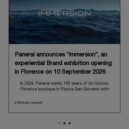
Panerai announces “Immersion”, an
experiential Brand exhibition opening
in Florence on 10 September 2026
In 2026, Panerai marks 100 years of its historic
Florence boutique in Piazza San Giovanni with
“Immersion,” a new exhibition that offers a
contemporary exploration of the Maison’s identity.
3 Minimale Lesezeit
Open from September 10 to 19 at Museo Marino
Marini, the exhibition is conceived as an experiential
journey that moves from family workshop to the
sea, inviting visitors to understand Panerai by