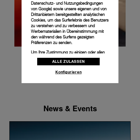
Datenschutz- und Nutzungsbedingungen
von Google
) sowie unsere eigenen und von
Drittanbietern bereitgestellten analytischen
Cookies, um das Surferlebnis des Benutzers
zu verstehen und zu verbessern und
Werbematerialien in Übereinstimmung mit
den während des Surfens gezeigten
Präferenzen zu senden.
Um Ihre Zustimmung zu einigen oder allen
Cookies zu ändern oder zu widerrufen,
ALLE ZULASSEN
klicken Sie auf „Konfigurieren“, oder lesen
Sie unsere
Cookie-Richtlinie
, um mehr zu
Konfigurieren
erfahren.
Klicken Sie auf „Alle zulassen“, um Ihr
Einverständnis für die Verwendung der oben
erwähnten Cookies zu geben.
Klicken Sie auf „Nur technische cookies
News & Events
akzeptieren“, um Ihr Einverständnis zu
geben, dass nur technische Cookies
verwendet werden dürfen.