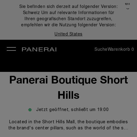
Schließen
Sie befinden sich derzeit auf folgender Version:
✕
Schweiz
Um auf relevante Informationen für
ließen
Ihren geografischen Standort zuzugreifen,
empfehlen wir die Nutzung folgender Version:
United States
Suche
Warenkorb
0
Panerai Boutique Short
Hills
Jetzt geöffnet, schließt um
19:00
Located in the Short Hills Mall, the boutique embodies
the brand's center pillars, such as the world of the sea
and the technicity and innovations empowering our