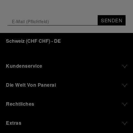
Depicting a modern portrait of the brand’s spirit,
the exhibition offers a pivotal introduction to the
SENDEN
origins of the Family business that would become
an icon of 21st century watchmaking. Visitors will
discover how, here in Florence from 1860, the
Schweiz
(
CHF CHF
)
- DE
Panerai family developed across generations two
parallel businesses: the boutique “Orologeria
Svizzera”, a point of reference for watchmaking
culture in the city, and the “G.Panerai & Figlio”
Company, where professional instruments were
Kundenservice
created for the Italian Navy. From this partnership, a
method shaped by real needs emerged: visibility in
darkness, water resistance for the depths,
Die Welt Von Panerai
robustness in extreme conditions, and an extended
power reserve. The very same method continues to
define what Panerai stands for today, through
Rechtliches
contemporary watches designed for action,
materials manufactured to withstand demanding
environments, functions that support exploration,
Extras
and experiences that bring the brand into the lives
of those who move beyond the expected.