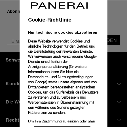
Abonnieren Sie unseren Newsletter
Cookie-Richtlinie
Nur technische cookies akzeptieren
SENDEN
Diese Website verwendet Cookies und
ähnliche Technologien für den Betrieb und
die Bereitstellung der relevanten Dienste.
Wir verwenden auch verschiedene Google-
Schweiz
(
CHF CHF
)
- DE
Dienste einschließlich der
Anzeigenpersonalisierung (für weitere
Informationen lesen Sie bitte die
Datenschutz- und Nutzungsbedingungen
von Google
) sowie unsere eigenen und von
Kundenservice
Drittanbietern bereitgestellten analytischen
Cookies, um das Surferlebnis des Benutzers
zu verstehen und zu verbessern und
Die Welt Von Panerai
Werbematerialien in Übereinstimmung mit
den während des Surfens gezeigten
Präferenzen zu senden.
Rechtliches
Um Ihre Zustimmung zu einigen oder allen
Cookies zu ändern oder zu widerrufen,