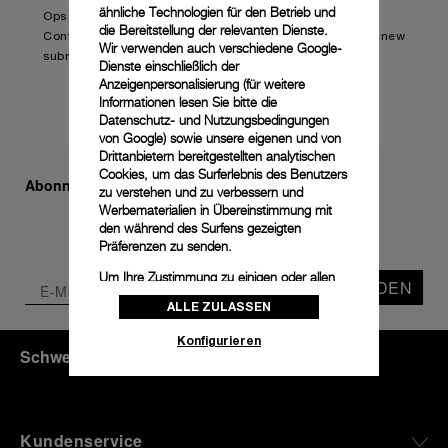
ähnliche Technologien für den Betrieb und
Ops Edition (PAM01240).
die Bereitstellung der relevanten Dienste.
Continue reading on:
Panerai and BRABUS launch new
Wir verwenden auch verschiedene Google-
submersible watch (boatinternational.com)
Dienste einschließlich der
Anzeigenpersonalisierung (für weitere
Informationen lesen Sie bitte die
Datenschutz- und Nutzungsbedingungen
von Google
) sowie unsere eigenen und von
Drittanbietern bereitgestellten analytischen
Cookies, um das Surferlebnis des Benutzers
Abonnieren Sie unseren Newsletter
zu verstehen und zu verbessern und
Werbematerialien in Übereinstimmung mit
den während des Surfens gezeigten
Präferenzen zu senden.
Um Ihre Zustimmung zu einigen oder allen
SENDEN
Cookies zu ändern oder zu widerrufen,
ALLE ZULASSEN
klicken Sie auf „Konfigurieren“, oder lesen
Sie unsere
Cookie-Richtlinie
, um mehr zu
Konfigurieren
erfahren.
Schweiz
(
CHF CHF
)
- DE
Klicken Sie auf „Alle zulassen“, um Ihr
Einverständnis für die Verwendung der oben
erwähnten Cookies zu geben.
Kundenservice
Klicken Sie auf „Nur technische cookies