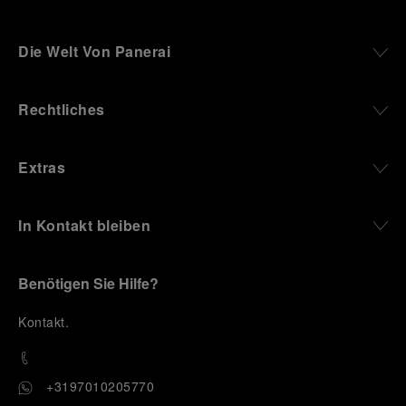
akzeptieren“, um Ihr Einverständnis zu
geben, dass nur technische Cookies
verwendet werden dürfen.
Die Welt Von Panerai
Rechtliches
Extras
In Kontakt bleiben
Benötigen Sie Hilfe?
K
ontakt
.
+3197010205770