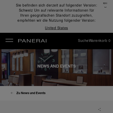
Schließen
Sie befinden sich derzeit auf folgender Version:
✕
Schweiz
Um auf relevante Informationen für
ließen
Ihren geografischen Standort zuzugreifen,
empfehlen wir die Nutzung folgender Version:
United States
Suche
Warenkorb
0
NEWS AND EVENTS
Zu News und Events