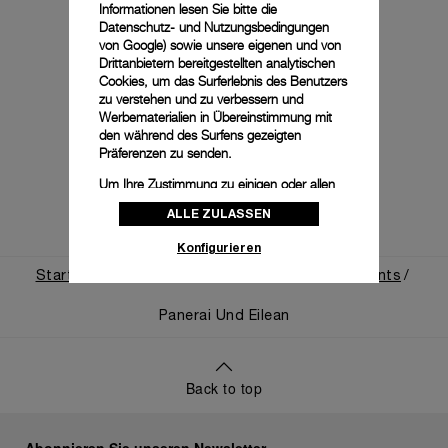
Informationen lesen Sie bitte die
Datenschutz- und Nutzungsbedingungen
von Google
) sowie unsere eigenen und von
Drittanbietern bereitgestellten analytischen
Cookies, um das Surferlebnis des Benutzers
zu verstehen und zu verbessern und
Werbematerialien in Übereinstimmung mit
den während des Surfens gezeigten
Präferenzen zu senden.
Um Ihre Zustimmung zu einigen oder allen
Cookies zu ändern oder zu widerrufen,
ALLE ZULASSEN
klicken Sie auf „Konfigurieren“, oder lesen
Sie unsere
Cookie-Richtlinie
, um mehr zu
Konfigurieren
erfahren.
Startseite
Die Welt Von Panerai
News And Events
Klicken Sie auf „Alle zulassen“, um Ihr
Einverständnis für die Verwendung der oben
Panerai Und Eilean
erwähnten Cookies zu geben.
Klicken Sie auf „Nur technische cookies
akzeptieren“, um Ihr Einverständnis zu
Back to top
geben, dass nur technische Cookies
verwendet werden dürfen.
Abonnieren Sie unseren Newsletter