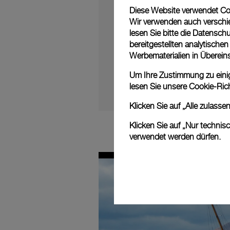
Progress
:
Play
0%
Diese Website verwendet Cook
Wir verwenden auch verschie
lesen Sie bitte die
Datenschu
bereitgestellten analytisch
Werbematerialien in Überei
Um Ihre Zustimmung zu einige
lesen Sie unsere
Cookie-Rich
Klicken Sie auf „Alle zulass
Klicken Sie auf „Nur technis
verwendet werden dürfen.