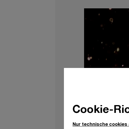
Cookie-Ric
Nur technische cookies
Unmute