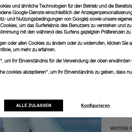
Loaded
:
0%
ies und ähnliche Technologien für den Betrieb und die Bereitstel
dene Google-Dienste einschließlich der Anzeigenpersonalisierung 
tz- und Nutzungsbedingungen von Google
) sowie unsere eigene
en Cookies, um das Surferlebnis des Benutzers zu verstehen und z
nstimmung mit den während des Surfens gezeigten Präferenzen zu
n oder allen Cookies zu ändern oder zu widerrufen, klicken Sie au
tlinie
, um mehr zu erfahren.
en“, um Ihr Einverständnis für die Verwendung der oben erwähnten
che cookies akzeptieren“, um Ihr Einverständnis zu geben, dass n
ALLE ZULASSEN
Konfigurieren
WEITERE 