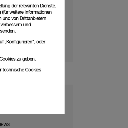
Remaining
-1:06
Fullscreen
lung der relevanten Dienste.
Time
(für weitere Informationen
n und von Drittanbietern
u verbessern und
 senden.
f „Konfigurieren“, oder
 Cookies zu geben.
ur technische Cookies
NEWS