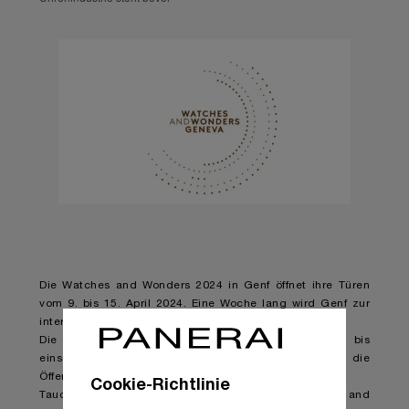
Die Watches and Wonders 2024 in Genf öffnet ihre Türen
vom 9. bis 15. April 2024. Eine Woche lang wird Genf zur
internationalen Hauptstadt der Uhrenbranche.
Die Messe ist zwischen Samstag, dem 13., bis
einschließlich Montag, dem 15., drei Tage lang für die
Öffentlichkeit zugänglich.
Cookie-Richtlinie
Tauchen Sie während der Besuchertage der Watches and