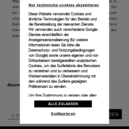
Wonders in das Universum von Panerai ein. Kommen Sie in
Nur technische cookies akzeptieren
den Genuss einer privaten Entdeckungstour, nehmen Sie
an multisensorischen Events teil, um die Handwerkskunst
Diese Website verwendet Cookies und
ähnliche Technologien für den Betrieb und
unserer Uhren hautnah zu erleben, und treffen Sie unseren
die Bereitstellung der relevanten Dienste.
Botschafter, den legendären Mike Horn. Eine intime
Wir verwenden auch verschiedene Google-
Erkundung von Innovation und Tradition im Zeichen der
Dienste einschließlich der
Gastfreundschaft von Panerai.
Anzeigenpersonalisierung (für weitere
Informationen lesen Sie bitte die
ABONNIEREN
MEHR
Datenschutz- und Nutzungsbedingungen
von Google
) sowie unsere eigenen und von
Drittanbietern bereitgestellten analytischen
Cookies, um das Surferlebnis des Benutzers
zu verstehen und zu verbessern und
Werbematerialien in Übereinstimmung mit
den während des Surfens gezeigten
Abonnieren Sie unseren Newsletter
Präferenzen zu senden.
Um Ihre Zustimmung zu einigen oder allen
Cookies zu ändern oder zu widerrufen,
ALLE ZULASSEN
klicken Sie auf „Konfigurieren“, oder lesen
Sie unsere
Cookie-Richtlinie
, um mehr zu
SENDEN
Konfigurieren
erfahren.
Klicken Sie auf „Alle zulassen“, um Ihr