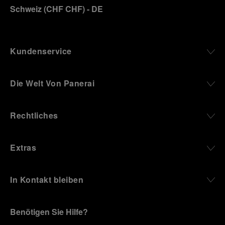
Einverständnis für die Verwendung der oben
Schweiz
(
CHF CHF
)
- DE
erwähnten Cookies zu geben.
Klicken Sie auf „Nur technische cookies
akzeptieren“, um Ihr Einverständnis zu
geben, dass nur technische Cookies
Kundenservice
verwendet werden dürfen.
Die Welt Von Panerai
Rechtliches
Extras
In Kontakt bleiben
Benötigen Sie Hilfe?