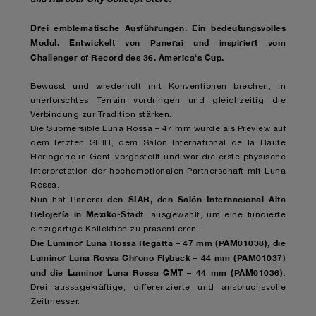
Drei emblematische Ausführungen. Ein bedeutungsvolles
Modul. Entwickelt von Panerai und inspiriert vom
Challenger of Record des 36. America‘s Cup.
Bewusst und wiederholt mit Konventionen brechen, in
unerforschtes Terrain vordringen und gleichzeitig die
Verbindung zur Tradition stärken.
Die Submersible Luna Rossa – 47 mm wurde als Preview auf
dem letzten SIHH, dem Salon International de la Haute
Horlogerie in Genf, vorgestellt und war die erste physische
Interpretation der hochemotionalen Partnerschaft mit Luna
Rossa.
den SIAR, den Salón Internacional Alta
Nun hat Panerai
Relojería in Mexiko-Stadt
, ausgewählt, um eine fundierte
einzigartige Kollektion zu präsentieren.
Die Luminor Luna Rossa Regatta – 47 mm (PAM01038), die
Luminor Luna Rossa Chrono Flyback – 44 mm (PAM01037)
und die Luminor Luna Rossa GMT – 44 mm (PAM01036)
.
Drei aussagekräftige, differenzierte und anspruchsvolle
Zeitmesser.