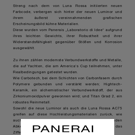
Streng nach dem von Luna Rossa initiierten neuen
Farbcode, verbergen sich hinter der neuen Luminor und
ihrem äußerst vereinnahmenden grafischen
Erscheinungsbild kühne Materialien.
Diese wurden vom Panerais „Laboratorio di Idee“ aufgrund
ihres leichten Gewichts, ihrer Robustheit und ihrer
Widerstandsfähigkeit gegenüber Stößen und Korrosion
ausgewählt.
Zu ihnen zählen modernste Verbundwerkstoffe und Metalle,
die auf Yachten, die am America‘s Cup teilnehmen, unter
Realbedingungen getestet wurden.
Wie Carbotech, bei dem Schichten von Carbonfasern durch
Polymere gebunden und verstärkt werden; Hightech-
Keramik, ein alchemistischer Verbundwerkstoff, der aus
Zirkoniumoxidpulver gewonnen wird; und Titan Grad 2, ein
robustes Reinmetall.
Sowohl die neue Luminor als auch die Luna Rossa AC75
greifen auf diese Hochleistungsmaterialien zurück, wie
auch auf Segelmaterial, das in einer überraschenden
Abkehr von seinem normalen Gebrauch als Schicht für das
Zifferblatt verwendet wurde.