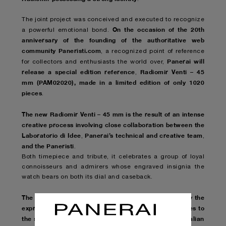
The joint project was conceived and executed to recognize
On the occasion of the 20th
a powerful emotional bond.
anniversary of the founding of the authoritative web
community Paneristi.com
, a recognized point of reference
Panerai will
for collectors and enthusiasts the world over,
release a special edition reference
Radiomir Venti – 45
,
mm (PAM02020), made in a limited edition of only 1020
pieces
.
The new Radiomir Venti – 45 mm is the result of an intense
creative process involving close collaboration between the
Laboratorio di Idee
Panerai’s technical and creative team
,
,
and the Paneristi
.
Both timepiece and tribute, it celebrates a group of loyal
connoisseurs and admirers whose engraved insignia the
watch bears on both its dial and caseback.
The model reinterprets with a contemporary sensibility the
expressive vocabulary of the first Radiomir
which dates to
,
the second half of the 1930s and is a quintessential Italian