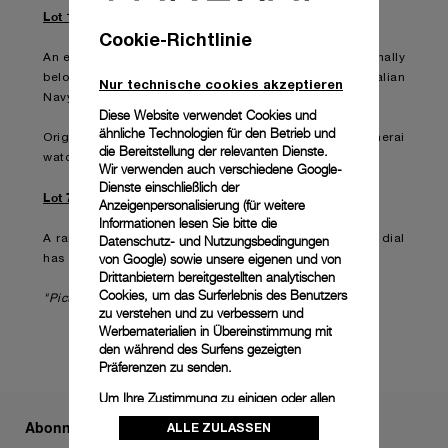
Lot 116
Cookie-Richtlinie
An extremely rare Radiomir ‘Type A’ ref.6152 that originally
belonged to Rear Admiral Amedeo Vesco of the Italian
Nur technische cookies akzeptieren
Navy – Marina Militare italiana.
Diese Website verwendet Cookies und
ähnliche Technologien für den Betrieb und
Originally estimated at 80.000 € – 120.000 €, this Panerai
die Bereitstellung der relevanten Dienste.
watch has been sold for a final price of 226.000 € !!!
Wir verwenden auch verschiedene Google-
Dienste einschließlich der
Lot 79
Anzeigenpersonalisierung (für weitere
Informationen lesen Sie bitte die
Datenschutz- und Nutzungsbedingungen
A rare piece of the Panerai ref. 3646 with ‘anonymous’ dial
von Google
) sowie unsere eigenen und von
has also been auctioned for a final price of 84.500 €.
Drittanbietern bereitgestellten analytischen
Cookies, um das Surferlebnis des Benutzers
"Picture credits: Artcurial"
zu verstehen und zu verbessern und
Werbematerialien in Übereinstimmung mit
den während des Surfens gezeigten
Präferenzen zu senden.
Um Ihre Zustimmung zu einigen oder allen
Cookies zu ändern oder zu widerrufen,
Abonnieren Sie unseren Newsletter
ALLE ZULASSEN
klicken Sie auf „Konfigurieren“, oder lesen