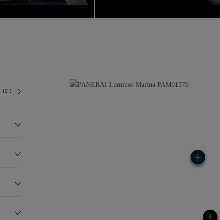
10.0 bar (~100.0 metres)
P900
98.0G