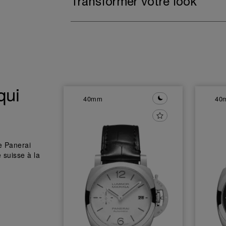
Transformer votre look
qui
40mm
40
e Panerai
 suisse à la