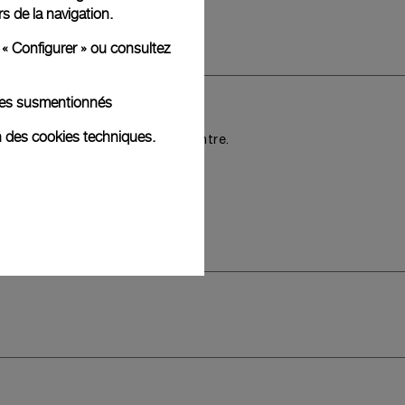
rs de la navigation.
lus
 « Configurer » ou consultez
kies susmentionnés
nclus,
n des cookies techniques.
is sur le style choisi de la montre.
AM Click Release System