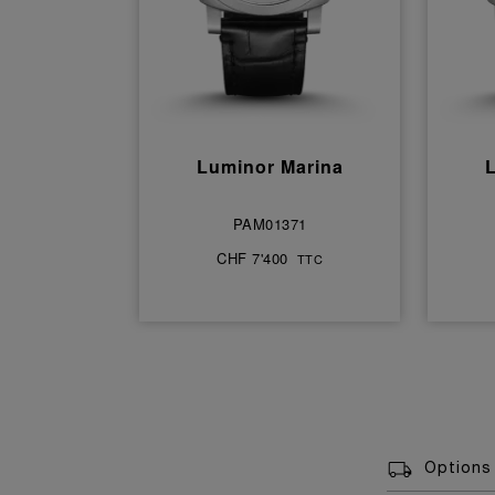
Luminor Marina
PAM01371
CHF 7'400
TTC
Options 