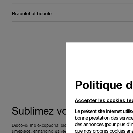
Bracelet et boucle
Politique 
Accepter les cookies t
expérienc
Sublimez votre
Le présent site Internet util
bonne prestation des service
des annonces (pour plus d'in
Discover the exceptional elements that accompany your new P
que nos propres cookies anal
timepiece, enhancing its versatility and your ownership experi