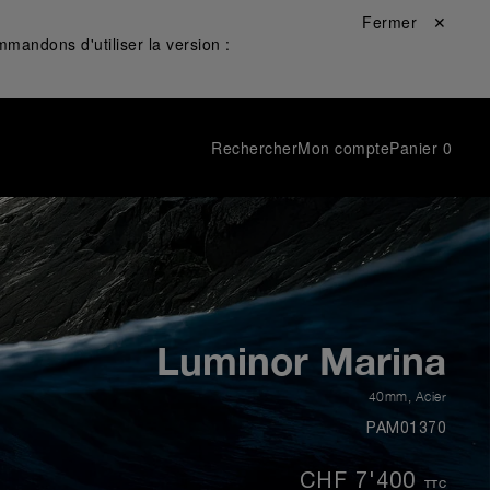
Fermer ✕
mandons d'utiliser la version :
Rechercher
Mon compte
Panier
0
Luminor Marina
40mm
,
Acier
PAM01370
CHF 7'400
TTC