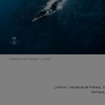
/
Collection de montres
Luminor
Luminor, l’essence de Panerai, sy
iconique