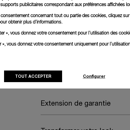
es supports publicitaires correspondant aux préférences affichées lo
Bracelet supplémentaire inc
re consentement concernant tout ou partie des cookies, cliquez sur
our obtenir plus d’informations.
ter », vous donnez votre consentement pour l’utilisation des coo
Un bracelet supplémentaire est également i
er », vous donnez votre consentement uniquement pour l’utilisatio
pour une polyvalence pratique sans comprom
Caoutchouc bleu foncé, STD, 22/20, BA, P
Écrin de montre
TOUT ACCEPTER
Configurer
Extension de garantie