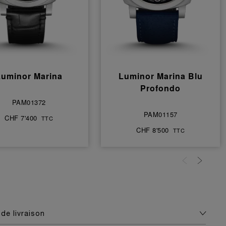
Luminor Marina
Luminor Marina Blu
Profondo
PAM01372
PAM01157
CHF 7'400
TTC
CHF 8'500
TTC
de livraison