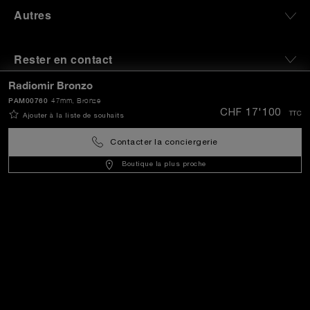
Autres
Rester en contact
Radiomir Bronzo
Besoin d’aide ?
PAM00760
47mm
, Bronze
CHF 17'100
TTC
Ajouter à la liste de souhaits
N
ous contacter
.
Contacter la conciergerie
Boutique la plus proche
+3197010205770
OFFICINE PANERAI®
© 2026 
PANERAI
P.I. 12155270155
Crédits