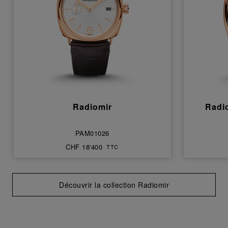
Radiomir
Radi
PAM01026
CHF 18'400
TTC
Découvrir la collection Radiomir