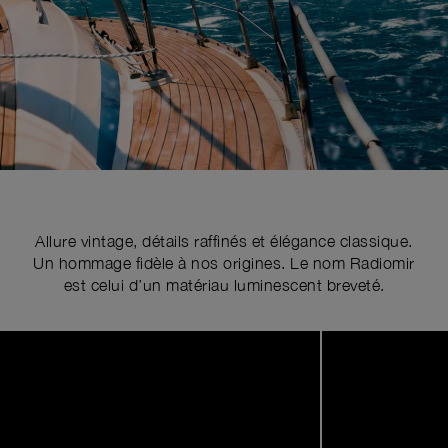
Allure vintage, détails raffinés et élégance classique.
Un hommage fidèle à nos origines. Le nom Radiomir
est celui d’un matériau luminescent breveté.
Image
1
of
5