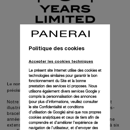
Politique des cookies
Accepter les cookies techniques
Le présent site Internet utilise des cookies et
technologies similaires pour garantir le bon
fonctionnement du Site et la bonne
Le nom Panerai est synonyme de durabilité et de
prestation des services ici proposes. Nous
précision.
utilisons également divers services Google y
compris la personnalisation des annonces
(pour plus d'informations, veuillez consulter
Notre engagement pour la qualité est parfaitement
le
site Confidentialité et conditions
illustré par Pam.Guard, disponible pour les montres-
d'utilisation de Google
) ainsi que nos propres
bracelets achetées au cours des deux dernières
cookies analytiques et ceux de tiers afin de
années. Certaines montres peuvent bénéficier d’une
comprendre et d'améliorer l'expérience de
extension de garantie limitée internationale jusqu’à six
navigation de l'utilisateur, et d'envoyer des