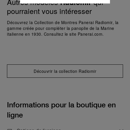
Autres modèles
qui
Radiomir
donnez votre consentement pour l’utilisation
pourraient vous intéresser
des cookies susmentionnés
En cliquant sur « Tout refuser », vous
Découvrez la Collection de Montres Panerai Radiomir, la
donnez votre consentement uniquement
gamme créée pour compléter la panoplie de la Marine
pour l’utilisation des cookies techniques.
italienne en 1930. Consultez le site Panerai.com.
Découvrir la collection Radiomir
Informations pour la boutique en
ligne