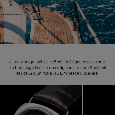
Allure vintage, détails raffinés et élégance classique.
Un hommage fidèle à nos origines. Le nom Radiomir
est celui d’un matériau luminescent breveté.
Image
1
of
4