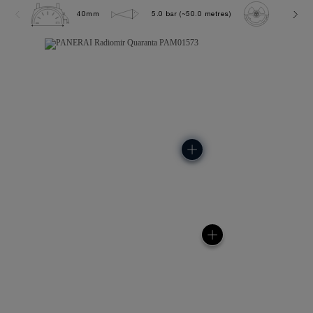
40mm
5.0 bar (~50.0 metres)
P900