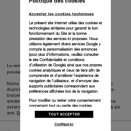
Politique des cookies
Accepter les cookies techniques
Le présent site Internet utilise des cookies et
technologies similaires pour garantir le bon
fonctionnement du Site et la bonne
prestation des services ici proposes. Nous
utilisons également divers services Google y
compris la personnalisation des annonces
(pour plus d'informations, veuillez consulter
le
site Confidentialité et conditions
d'utilisation de Google
) ainsi que nos propres
Le nom Panerai est synonyme de durabilité et de
cookies analytiques et ceux de tiers afin de
précision.
comprendre et d'améliorer l'expérience de
navigation de l'utilisateur, et d'envoyer des
Notre engagement pour la qualité est parfaitement
supports publicitaires correspondant aux
illustré par Pam.Guard, disponible pour les montres-
préférences affichées lors de la navigation.
bracelets achetées au cours des deux dernières
Pour modifier ou retirer votre consentement
années. Certaines montres peuvent bénéficier d’une
concernant tout ou partie des cookies,
extension de garantie limitée internationale jusqu’à six
cliquez sur « Configurer » ou consultez notre
ans.
En savoir plus
TOUT ACCEPTER
politique des cookies
pour obtenir plus
d’informations.
Configurer
En cliquant sur « Tout accepter », vous