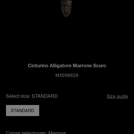
Cinturino Alligatore Marrone Scuro
MX0086Q9
Select size:
STANDARD
Size guide
STANDARD
Colore selezionato:
Marrone