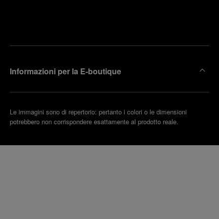
Trova la
rendi un
boutique
untamento
più
vicina
Informazioni per la E-boutique
Le immagini sono di repertorio: pertanto i colori o le dimensioni
potrebbero non corrispondere esattamente al prodotto reale.