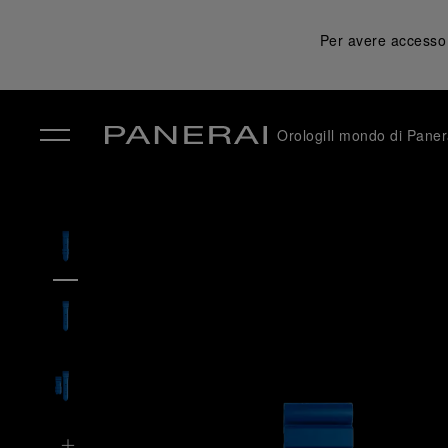
Per avere accesso a
Orologi
Il mondo di Paner
✕