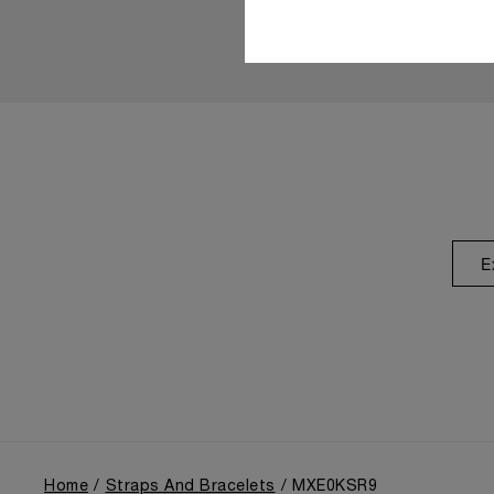
E
Home
Straps And Bracelets
MXE0KSR9