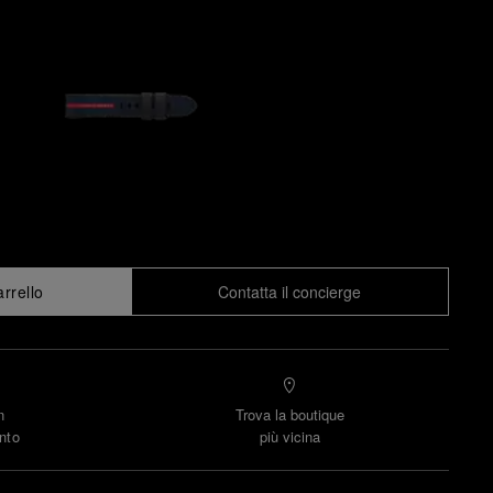
arrello
Contatta il concierge
n
Trova la boutique
nto
più vicina