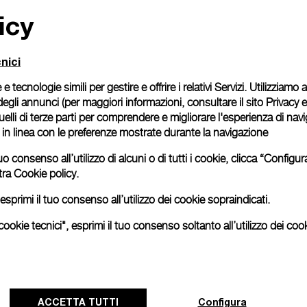
icy
Confezione regalo
Tutti gli ordini vengono
cofanetto firmato Panera
nici
richiesto se desideri ac
 e tecnologie simili per gestire e offrire i relativi Servizi. Utilizziamo
Continua a leggere
degli annunci (per maggiori informazioni, consultare il
sito Privacy 
 quelli di terze parti per comprendere e migliorare l'esperienza di nav
o in linea con le preferenze mostrate durante la navigazione
Le immagini sono di repertori
esattamente al prodotto reale
uo consenso all’utilizzo di alcuni o di tutti i cookie, clicca “Config
tra
Cookie policy.
esprimi il tuo consenso all’utilizzo dei cookie sopraindicati.
ookie tecnici", esprimi il tuo consenso soltanto all’utilizzo dei cook
ACCETTA TUTTI
Configura