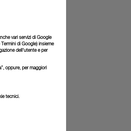
 consegnati con una confezione regalo in omaggio in un
i. Durante la procedura di pagamento online, ti sarà
cludere un messaggio di auguri personalizzato.
 anche vari servizi di Google
e Termini di Google
) insieme
igazione dell'utente e per
o: pertanto i colori o le dimensioni potrebbero non corrispondere
.
ura”, oppure, per maggiori
ie tecnici.