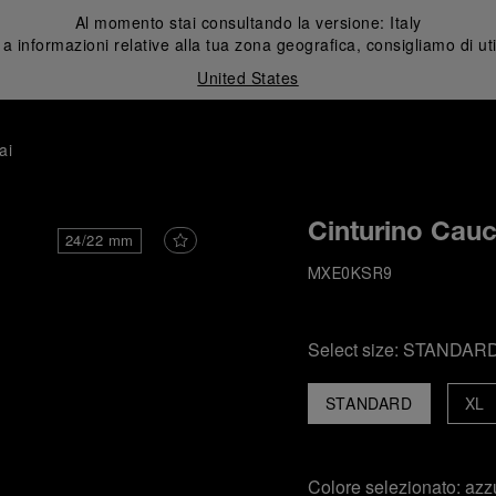
Al momento stai consultando la versione:
Italy
 informazioni relative alla tua zona geografica, consigliamo di uti
United States
ai
Cinturino Cauc
24/22 mm
MXE0KSR9
Select size:
STANDAR
STANDARD
XL
Colore selezionato:
azz