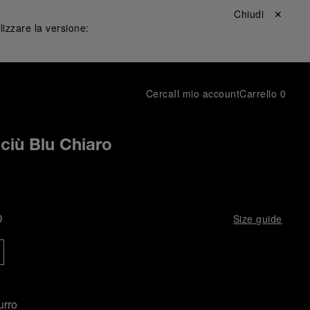
Chiudi ✕
lizzare la versione:
Cerca
Il mio account
Carrello
0
ciù Blu Chiaro
D
Size guide
urro