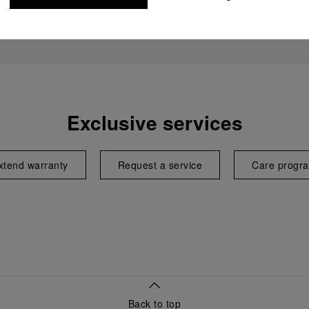
Exclusive services
xtend warranty
Request a service
Care progr
Back to top