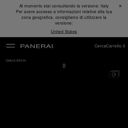
Al momento stai consultando la versione:
Italy
Chiudi ✕
Per avere accesso a informazioni relative alla tua
udi
zona geografica, consigliamo di utilizzare la
versione:
United States
Cerca
Carrello
0
Special Edition