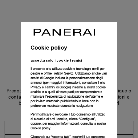
Cookie policy
accetta solo i cookie tecnici
Il presente sito utilizza cookie e tecnologie simili per
gestire e offrire i relativi Servizi. Utilizziamo anche vari
Contattaci
servizi di Google inclusa la personalizzazione degli
annunci (per maggiori informazioni, consultare il
sito
Privacy e Termini di Google
) insieme ai nostri cookie
Prenota un appuntamento in una delle nostre boutique o
analitici e a quelli di terze parti per comprendere e
migliorare l'esperienza di navigazione dell'utente e
contatta il nostro concierge per scoprire le collezioni e
per inviare materiale pubblicitario in linea con le
beneficiare dei consigli e dei servizi dei nostri
preferenze mostrate durante la navigazione
ambasciatori.
Per modificare o revocare il tuo consenso all’utilizzo
di alcuni o di tutti i cookie, clicca “Configura”,
oppure, per maggiori informazioni, consulta la nostra
Prendi un appuntamento
Cookie policy.
Cliccando su “Accetta tutti”, esprimi il tuo consenso