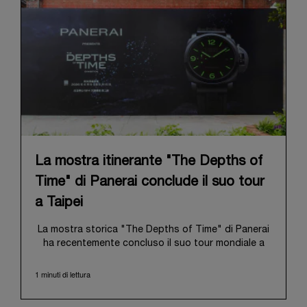
La mostra itinerante "The Depths of
Time" di Panerai conclude il suo tour
a Taipei
La mostra storica "The Depths of Time" di Panerai
ha recentemente concluso il suo tour mondiale a
Taipei, Taiwan. Dal 12 al 15 giugno 2026, la mostra
ha aperto le proprie porte al pubblico presso lo
1 minuti di lettura
storico Huashan 1914 Creative Park. Questa sede
di grande valore simbolico, con oltre un secolo di