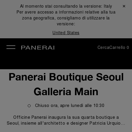
Al momento stai consultando la versione:
Italy
Chiudi ✕
Per avere accesso a informazioni relative alla tua
udi
zona geografica, consigliamo di utilizzare la
versione:
United States
Cerca
Carrello
0
Panerai Boutique Seoul
Galleria Main
Chiuso ora, apre
lunedì
alle
10:30
Officine Panerai inaugura la sua quarta boutique a
Seoul, insieme all'architetto e designer Patricia Urquiola.
L'intero progetto e i materiali utilizzati rispettano la